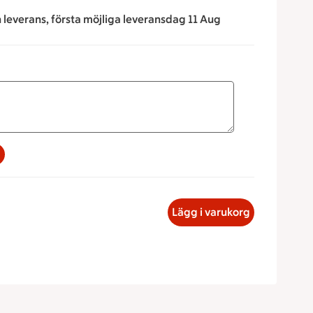
n leverans, första möjliga leveransdag 11 Aug
na för att minska eller öka värdet, eller ange ett värde manue
jpannacotta med Skogsbär, 28.50 kronor
Lägg i varukorg