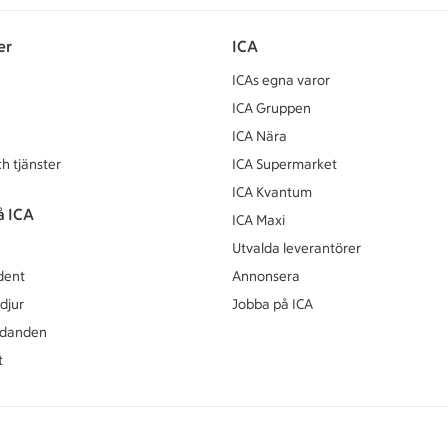
er
ICA
ICAs egna varor
ICA Gruppen
ICA Nära
h tjänster
ICA Supermarket
ICA Kvantum
å ICA
ICA Maxi
Utvalda leverantörer
dent
Annonsera
djur
Jobba på ICA
udanden
t