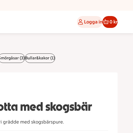
Logga in
0 kr
Smörgåsar (3)
Bullar&kakor (1)
otta med skogsbär
fri grädde med skogsbärspure.