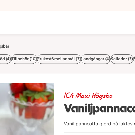
gsbär
öd (4)
Tillbehör (10)
Frukost&mellanmål (3)
Landgångar (4)
Sallader (3)
ICA Maxi Högsbo
Vaniljpannac
Vaniljpanncotta gjord på laktos