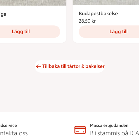
Budapestbakelse
iga
28.50 kr
28.50 kronor
8 kronor
Lägg till
Lägg till
Tillbaka till tårtor & bakelser
dservice
Massa erbjudanden
ntakta oss
Bli stammis på IC