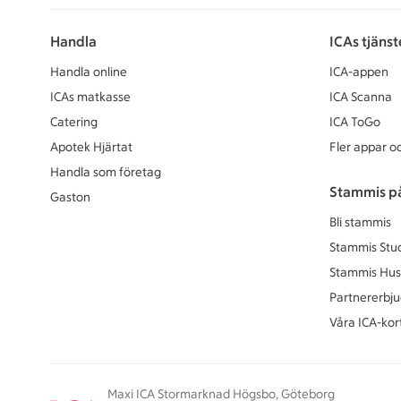
Handla
ICAs tjänst
Handla online
ICA-appen
ICAs matkasse
ICA Scanna
Catering
ICA ToGo
Apotek Hjärtat
Fler appar oc
Handla som företag
Stammis p
Gaston
Bli stammis
Stammis Stu
Stammis Hus
Partnererbj
Våra ICA-kor
Maxi ICA Stormarknad Högsbo, Göteborg