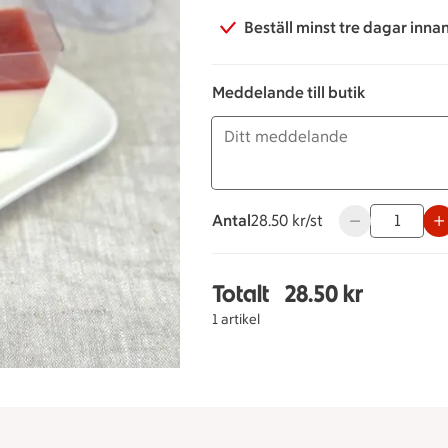
Beställ minst tre dagar inna
Meddelande till butik
Antal
28.50 kronor styck
28.50 kr/st
Använd knappar
Totalt
28.50 kr
Totalt 1 stycken Vanil
1 artikel