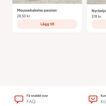
Moussebakelse passion
Nyckelp
28.50 kr
28.50 kronor
378 kr
37
Lägg till
Sidfot
Få snabbt svar
Kun
FAQ
Ko