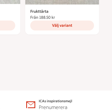
Frukttårta
Från 188.50 kr
Från 188.50 kronor
Välj variant
ICAs inspirationsmejl
A
Prenumerera