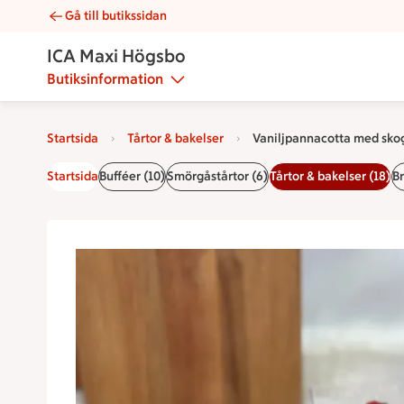
Gå till butikssidan
Vaniljpannacotta med skogsbär | Catering ICA Maxi Högsbo
ICA Maxi Högsbo
Butiksinformation
Startsida
Tårtor & bakelser
Vaniljpannacotta med sko
Startsida
Bufféer (10)
Smörgåstårtor (6)
Tårtor & bakelser (18)
Br