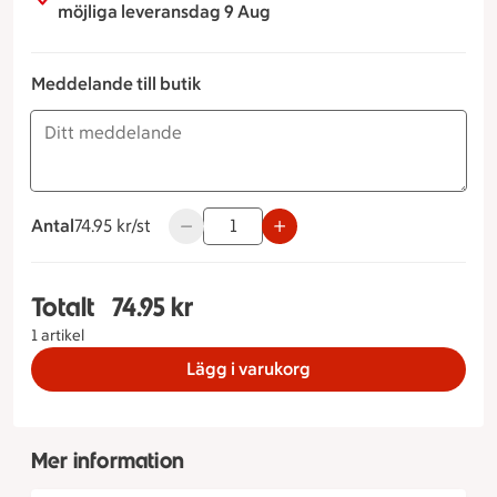
möjliga leveransdag 9 Aug
Meddelande till butik
Antal
74.95 kronor styck
74.95 kr/st
Använd knapparna för att minska eller ök
Totalt
74.95 kr
Totalt 1 stycken Vegansk Tallrik, 74.95 kronor
1 artikel
Lägg i varukorg
Mer information