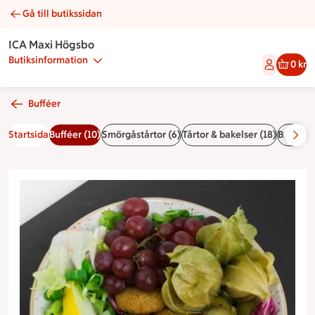
Gå till butikssidan
Vegansk tallrik | Catering ICA Maxi Högsbo
ICA Maxi Högsbo
Butiksinformation
0 kr
Bufféer
Startsida
Bufféer (10)
Smörgåstårtor (6)
Tårtor & bakelser (18)
Bröd (4)