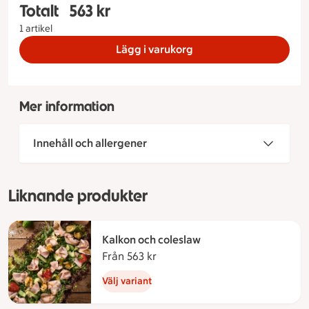
Totalt
563 kr
Totalt 1 stycken Rostbiffstårta Storlek på tårta 6
1 artikel
Lägg i varukorg
Mer information
Innehåll och allergener
Liknande produkter
Kalkon och coleslaw
Från 563 kr
Från 563 kronor
Välj variant