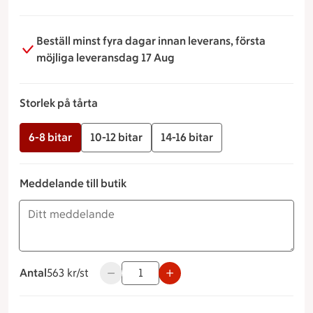
Beställ minst fyra dagar innan leverans, första
möjliga leveransdag 17 Aug
Storlek på tårta
6-8 bitar
10-12 bitar
14-16 bitar
Meddelande till butik
Antal
563 kronor styck
563 kr/st
Använd knapparna för att minska eller öka