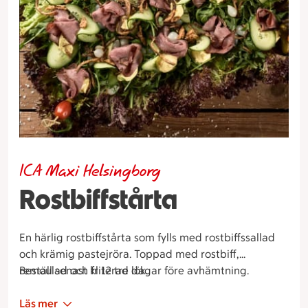
ICA Maxi Helsingborg
Rostbiffstårta
En härlig rostbiffstårta som fylls med rostbiffssallad
och krämig pastejröra. Toppad med rostbiff,
remoulad och friterad lök.
Beställ senast kl 12 tre dagar före avhämtning.
Läs mer