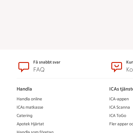
Sidfot
Få snabbt svar
Kun
FAQ
Ko
Handla
ICAs tjänst
Handla online
ICA-appen
ICAs matkasse
ICA Scanna
Catering
ICA ToGo
Apotek Hjärtat
Fler appar oc
Handla som företag