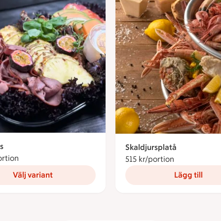
s
Skaldjursplatå
ortion
141 kronor per portion
515 kr/portion
515 kronor pe
Välj variant
Lägg till