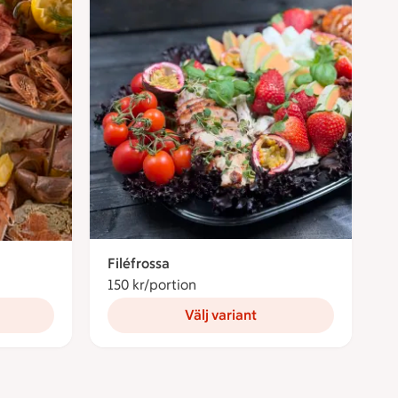
Filéfrossa
150 kr/portion
150 kronor per portion
r portion
Välj variant