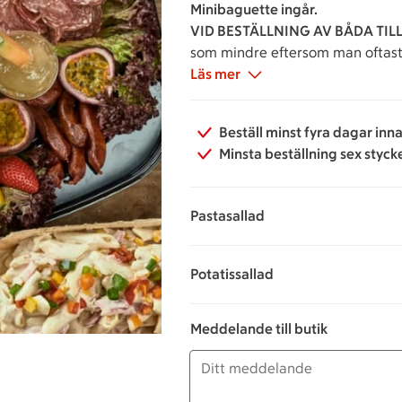
Minibaguette ingår.
VID BESTÄLLNING AV BÅDA TI
som mindre eftersom man oftast 
Ring vid frågor: 042-168616
Läs mer
Beställ minst fyra dagar inn
Minsta beställning sex styck
Pastasallad
131 kronor per portion
Potatissallad
131 kronor per portion
Meddelande till butik