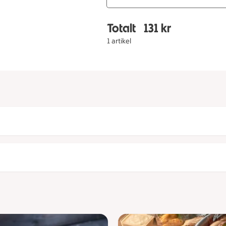
Totalt
131 kr
Totalt 1 stycken Tapas
1 artikel