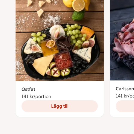
Carlsson
Ostfat
141 kr/p
141 kr/portion
141 kronor per portion
Lägg till