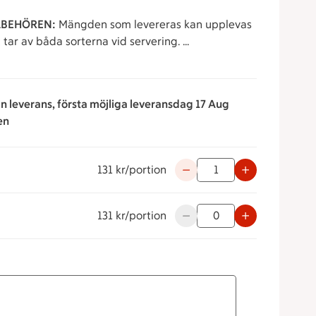
LLBEHÖREN:
Mängden som levereras kan upplevas
tar av båda sorterna vid servering.
an leverans, första möjliga leveransdag 17 Aug
en
131 kr/portion
Använd knapparna för att mi
131 kr/portion
Använd knapparna för att mi