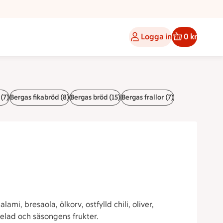
Logga in
0 kr
(7)
Bergas fikabröd (8)
Bergas bröd (15)
Bergas frallor (7)
ami, bresaola, ölkorv, ostfylld chili, oliver,
ad och säsongens frukter.