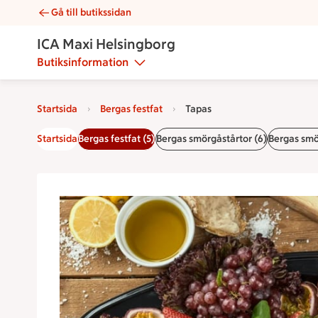
Gå till butikssidan
Tapas | Catering ICA Maxi Helsingborg
ICA Maxi Helsingborg
Butiksinformation
Startsida
Bergas festfat
Tapas
Startsida
Bergas festfat (5)
Bergas smörgåstårtor (6)
Bergas smö