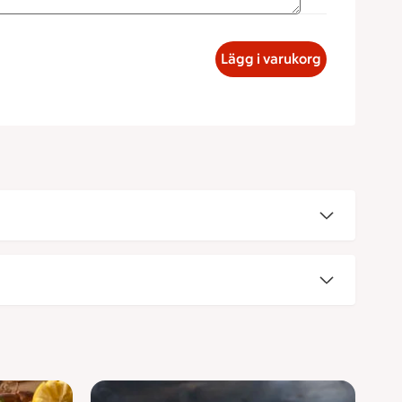
 Pastasallad, 131 kronor
Lägg i varukorg