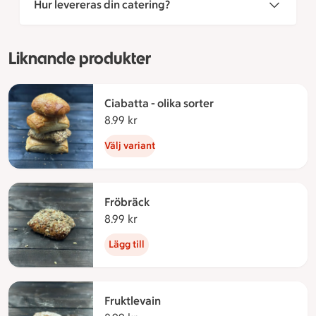
Hur levereras din catering?
Liknande produkter
Ciabatta - olika sorter
8.99 kr
8.99 kronor
Välj variant
Fröbräck
8.99 kr
8.99 kronor
Lägg till
Fruktlevain