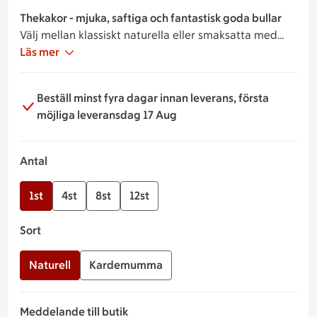
Thekakor - mjuka, saftiga och fantastisk goda bullar
Välj mellan klassiskt naturella eller smaksatta med
aromatisk kardemumma.
Läs mer
Perfekta till frukost, mellanmål eller som en god
grund till en lyxig macka.
Beställ minst fyra dagar innan leverans, första
möjliga leveransdag 17 Aug
Antal
1st
4st
8st
12st
Sort
Naturell
Kardemumma
Meddelande till butik