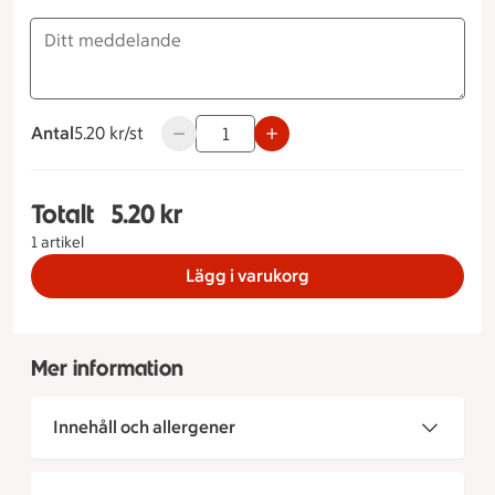
Antal
5.20 kronor styck
5.20 kr/st
Använd knapparna för att minska eller öka
Totalt
5.20 kr
Totalt 1 stycken Thekakor Antal 1st, Sort Naturel
1 artikel
Lägg i varukorg
Mer information
Innehåll och allergener