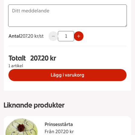
Antal
207.20 kronor styck
207.20 kr/st
Använd knapparna för att minska eller ö
Totalt
207.20 kr
Totalt 1 stycken Gräddtårta Storlek på tårta 8 bi
1 artikel
Lägg i varukorg
Liknande produkter
Prinsesstårta
Från 207.20 kr
Från 207.20 kronor