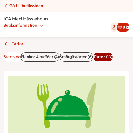
Gå till butikssidan
Gräddtårta | Catering ICA Maxi Hässleholm
ICA Maxi Hässleholm
Butiksinformation
0 kr
Tårtor
Startsida
Plankor & bufféer (4)
Smörgåstårtor (6)
Tårtor (13)