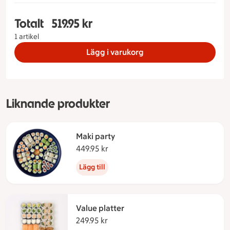
Totalt
519.95 kr
Totalt 1 stycken Aburi Party, 519.95 kronor
1 artikel
Lägg i varukorg
Liknande produkter
Maki party
449.95 kr
449.95 kronor
Lägg till
Value platter
249.95 kr
249.95 kronor