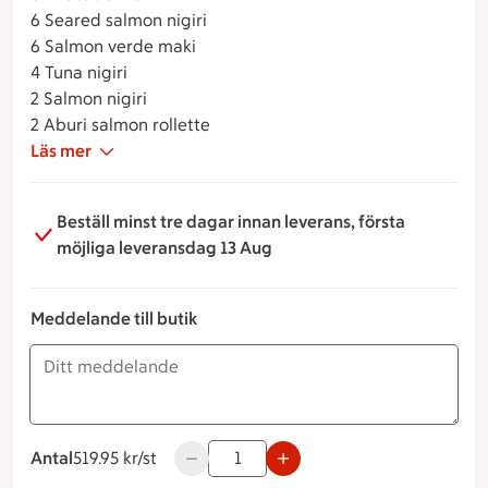
6 Seared salmon nigiri
6 Salmon verde maki
4 Tuna nigiri
2 Salmon nigiri
2 Aburi salmon rollette
Läs mer
Beställ minst tre dagar innan leverans, första
möjliga leveransdag 13 Aug
Meddelande till butik
Antal
519.95 kronor styck
519.95 kr/st
Använd knapparna för att minska eller ö