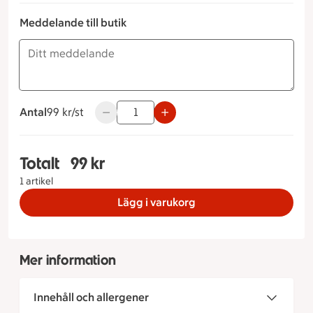
Meddelande till butik
Antal
99 kronor styck
99 kr/st
Använd knapparna för att minska eller öka 
Totalt
99 kr
Totalt 1 stycken Smörgåstårta ost & skinka Storl
1 artikel
Lägg i varukorg
Mer information
Innehåll och allergener