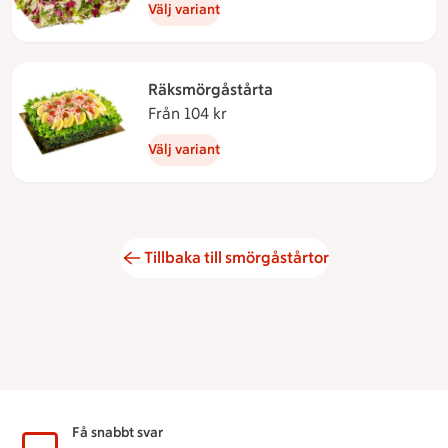
Välj variant
Räksmörgåstårta
Från 104 kr
Från 104 kronor
Välj variant
Tillbaka till smörgåstårtor
Sidfot
Få snabbt svar