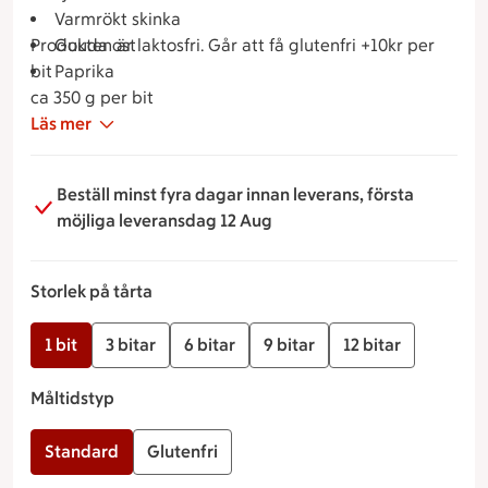
Varmrökt skinka
Produkten är laktosfri. Går att få glutenfri +10kr per
Gouda ost
bit
Paprika
ca 350 g per bit
Läs mer
Beställ minst fyra dagar innan leverans, första
möjliga leveransdag 12 Aug
Storlek på tårta
1 bit
3 bitar
6 bitar
9 bitar
12 bitar
Måltidstyp
Standard
Glutenfri