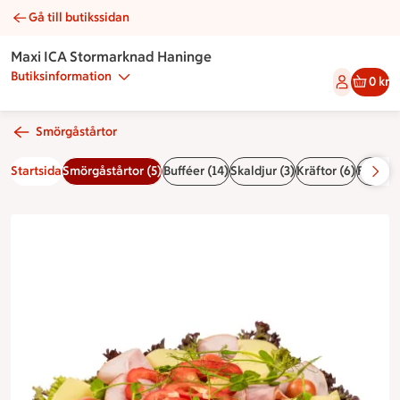
Gå till butikssidan
Smörgåstårta ost & skinka | Catering Maxi ICA Stormarknad 
Maxi ICA Stormarknad Haninge
Butiksinformation
0 kr
Smörgåstårtor
Startsida
Smörgåstårtor (5)
Bufféer (14)
Skaldjur (3)
Kräftor (6)
Fruktfat