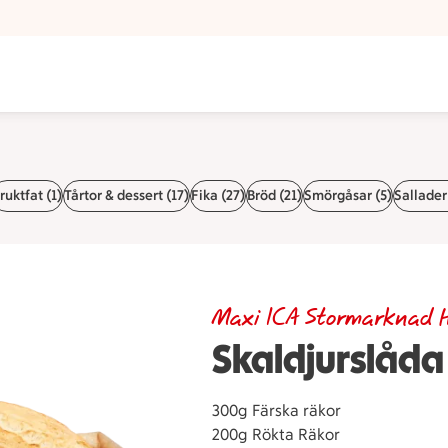
ruktfat (1)
Tårtor & dessert (17)
Fika (27)
Bröd (21)
Smörgåsar (5)
Sallader
Maxi ICA Stormarknad 
Skaldjurslåda 
300g Färska räkor
200g Rökta Räkor