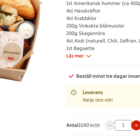
1st Amerikansk hummer (ca 450
4st Havskräftor
4st Krabbklor
200g Vinkokta blåmusslor
200g Skagenröra
4st Aioli (naturell, Chili, Saffran,
1st Baguette
Läs mer
Beställ minst tre dagar inna
Leverans
Varje ons-sön
Antal
1040 kronor styck
1040 kr/st
Använd knapparn