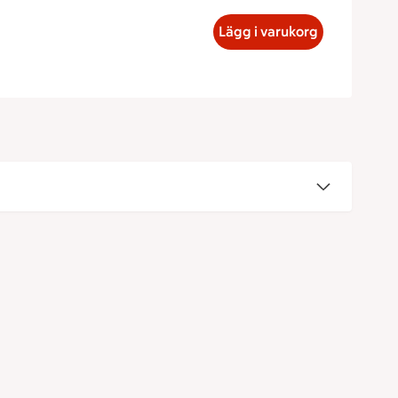
urslåda för 2, 1040 kronor
Lägg i varukorg