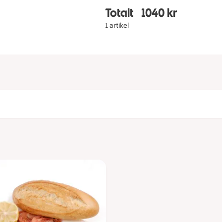
Totalt
1040 kr
Totalt 1 stycken Skaldj
1 artikel