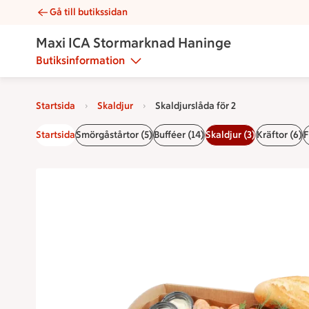
Gå till butikssidan
Skaldjurslåda för 2 | Catering Maxi ICA Stormarknad Haninge
Maxi ICA Stormarknad Haninge
Butiksinformation
Startsida
Skaldjur
Skaldjurslåda för 2
Startsida
Smörgåstårtor (5)
Bufféer (14)
Skaldjur (3)
Kräftor (6)
F