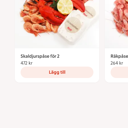
Skaldjurspåse för 2
Räkpåse 
472 kr
472 kronor
264 kr
26
Lägg till