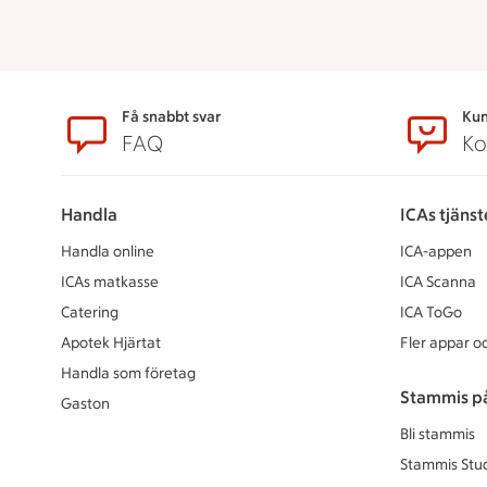
Sidfot
Få snabbt svar
Kun
FAQ
Ko
Handla
ICAs tjänst
Handla online
ICA-appen
ICAs matkasse
ICA Scanna
Catering
ICA ToGo
Apotek Hjärtat
Fler appar oc
Handla som företag
Stammis p
Gaston
Bli stammis
Stammis Stu