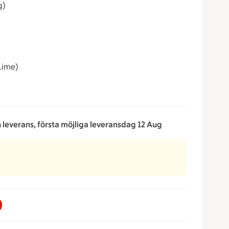
g)
 Lime)
n leverans, första möjliga leveransdag 12 Aug
a för att minska eller öka värdet, eller ange ett värde manue