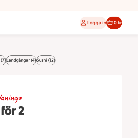
Logga in
0 kr
 (7)
Landgångar (4)
Sushi (12)
Haninge
för 2