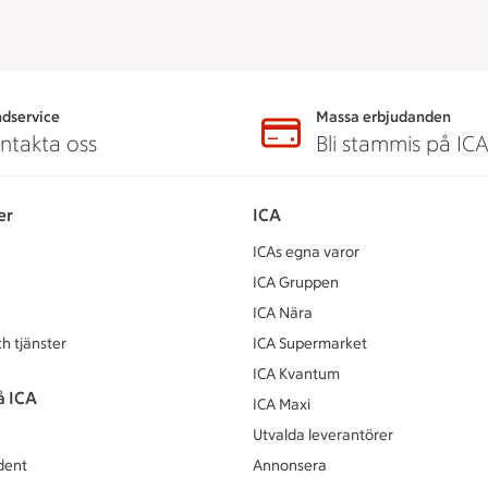
dservice
Massa erbjudanden
ntakta oss
Bli stammis på IC
er
ICA
ICAs egna varor
ICA Gruppen
ICA Nära
h tjänster
ICA Supermarket
ICA Kvantum
å ICA
ICA Maxi
Utvalda leverantörer
dent
Annonsera