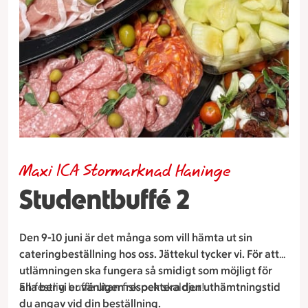
Maxi ICA Stormarknad Haninge
Studentbuffé 2
Den 9-10 juni är det många som vill hämta ut sin
cateringbeställning hos oss. Jättekul tycker vi. För att
utlämningen ska fungera så smidigt som möjligt för
alla ber vi er vänligen respektera den uthämtningstid
En festlig buffé utan fisk och skaldjur!
du angav vid din beställning.