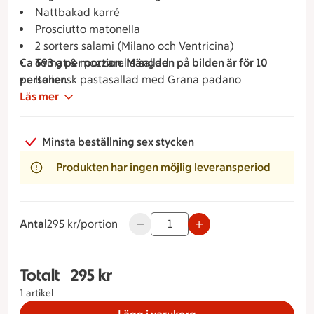
Nattbakad karré
Prosciutto matonella
2 sorters salami (Milano och Ventricina)
Ca 693 g per portion. Mängden på bilden är för 10
Tomat & mozzarella sallad
personer.
Italiensk pastasallad med Grana padano
Läs mer
Galiamelon med mynta
Sallad med vinegrette
Minsta beställning sex stycken
Produkten har ingen möjlig leveransperiod
Antal
295 kronor per portion
295 kr/portion
Använd knapparna för att minska elle
Totalt
295 kr
Totalt 1 stycken Studentbuffé 2, 295 kronor
1 artikel