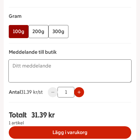
Gram
100g
200g
300g
Meddelande till butik
Antal
31.39 kronor styck
31.39 kr/st
Använd knapparna för att minska eller ök
Totalt
31.39 kr
Totalt 1 stycken Hällas goda räkröra Gram 100g,
1 artikel
Lägg i varukorg