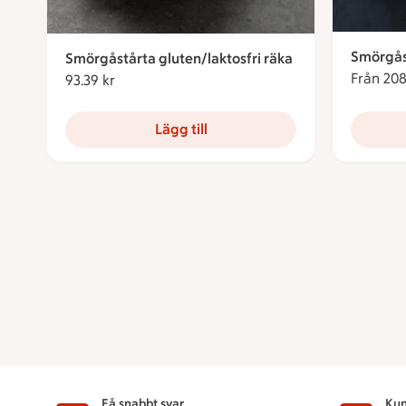
Smörgås
Smörgåstårta gluten/laktosfri räka
Från 208
93.39 kr
93.39 kronor
Lägg till
Få snabbt svar
Kun