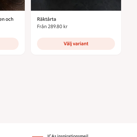
ten och
Räktårta
Från 289.80 kr
Från 289.80 kronor
Välj variant
ICAs inspirationsmejl