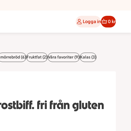
Logga in
0 kr
mörrebröd (6)
Fruktfat (2)
Våra favoriter (9)
Kalas (3)
stbiff. fri från gluten