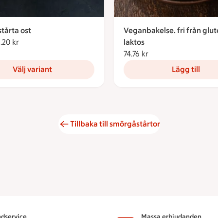
tårta ost
Veganbakelse. fri från glu
.20 kr
Från 208.20 kronor
laktos
74.76 kr
74.76 kronor
Välj variant
Lägg till
Tillbaka till smörgåstårtor
dservice
Massa erbjudanden