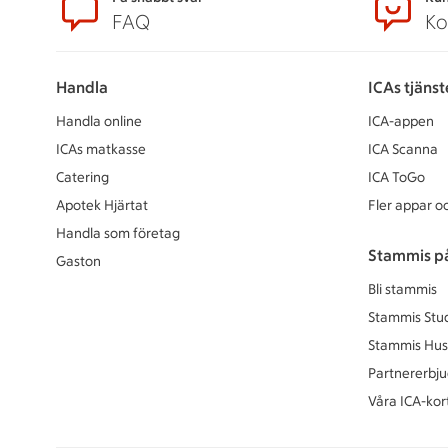
Sidfot
FAQ
Ko
Handla
ICAs tjänst
Handla online
ICA-appen
ICAs matkasse
ICA Scanna
Catering
ICA ToGo
Apotek Hjärtat
Fler appar oc
Handla som företag
Stammis p
Gaston
Bli stammis
Stammis Stu
Stammis Hus
Partnererbj
Våra ICA-kor