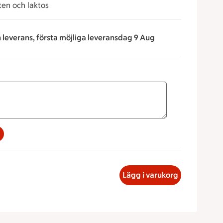
uten och laktos
n leverans, första möjliga leveransdag 9 Aug
na för att minska eller öka värdet, eller ange ett värde manue
e med rostbiff. Fri från gluten och laktos, 93.69 kronor
Lägg i varukorg