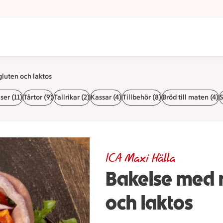
Maxi Hälla
 gluten och laktos
er (11)
Tårtor (9)
Tallrikar (2)
Kassar (4)
Tillbehör (8)
Bröd till maten (4)
S
ICA Maxi Hälla
Bakelse med ro
och laktos