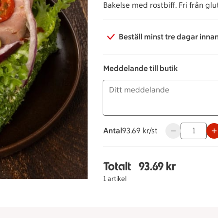
Bakelse med rostbiff. Fri från gl
Beställ minst tre dagar inna
Meddelande till butik
Antal
93.69 kronor styck
93.69 kr/st
Använd knappar
Totalt
93.69 kr
Totalt 1 stycken Bakels
1 artikel