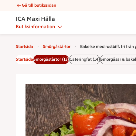
Gå till butikssidan
Bakelse med rostbiff. fri från gluten och laktos | Catering ICA 
ICA Maxi Hälla
Butiksinformation
Startsida
Smörgåstårtor
Bakelse med rostbiff. fri från
Startsida
Smörgåstårtor (13)
Cateringfat (14)
Smörgåsar & bakels