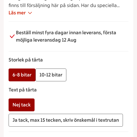
finns till försäljning här på sidan. Har du speciella
önskemål är du välkommen att kontakta vår
Läs mer
avdelning via telefon, så försöker vi hitta en lösning
som passar just dig och dina behov.
Beställ minst fyra dagar innan leverans, första
möjliga leveransdag 12 Aug
Storlek på tårta
6-8 bitar
10-12 bitar
Text på tårta
Nej tack
Ja tack, max 15 tecken, skriv önskemål i textrutan