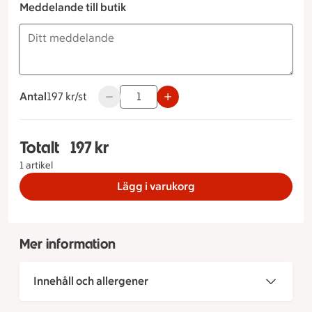
Meddelande till butik
Antal
197 kronor styck
197 kr/st
Använd knapparna för att minska eller öka 
Totalt
197 kr
Totalt 1 stycken Jordgubbsprinsess Storlek på tå
1 artikel
Lägg i varukorg
Mer information
Innehåll och allergener