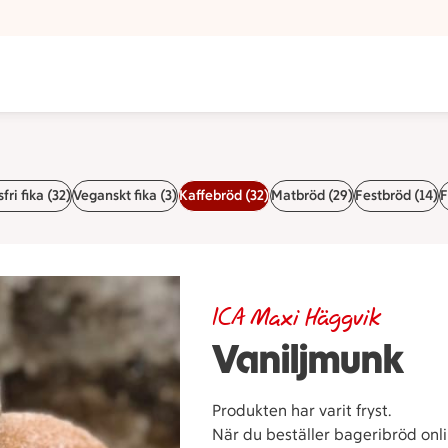
fri fika (32)
Veganskt fika (3)
Kaffebröd (32)
Matbröd (29)
Festbröd (14)
F
ICA Maxi Häggvik
Vaniljmunk
Produkten har varit fryst.
När du beställer bageribröd onlin