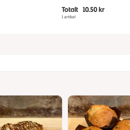
Totalt
10.50 kr
Totalt 1 stycken Vanilj
1 artikel