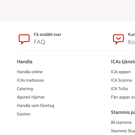
Sidfot
Få snabbt svar
Kun
FAQ
Ko
Handla
ICAs tjänst
Handla online
ICA-appen
ICAs matkasse
ICA Scanna
Catering
ICA ToGo
Apotek Hjärtat
Fler appar oc
Handla som företag
Stammis p
Gaston
Bli stammis
Stammis Stu