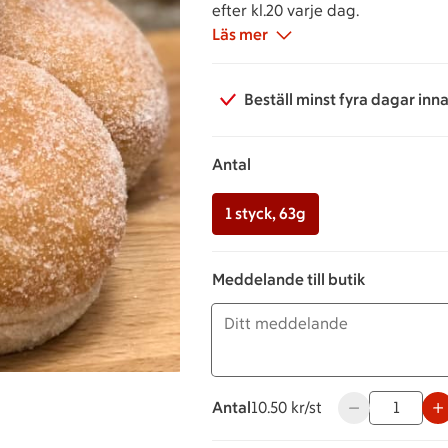
efter kl.20 varje dag.
Läs mer
Beställ minst fyra dagar inn
Antal
1 styck, 63g
Meddelande till butik
Antal
10.50 kronor styck
10.50 kr/st
Använd knapparn