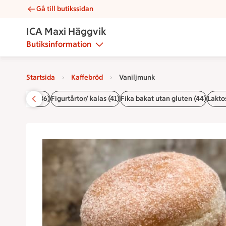
Gå till butikssidan
Vaniljmunk | Catering ICA Maxi Häggvik
ICA Maxi Häggvik
Butiksinformation
Startsida
Kaffebröd
Vaniljmunk
 (10)
Tårtor (36)
Figurtårtor/ kalas (41)
Fika bakat utan gluten (44)
Laktos