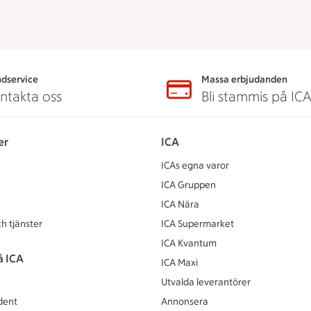
dservice
Massa erbjudanden
ntakta oss
Bli stammis på IC
er
ICA
ICAs egna varor
ICA Gruppen
ICA Nära
h tjänster
ICA Supermarket
ICA Kvantum
å ICA
ICA Maxi
Utvalda leverantörer
dent
Annonsera