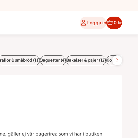
Logga in
0 kr
rallor & småbröd (11)
Baguetter (4)
Bakelser & pajer (12)
Kondisbitar (9)
e, gäller ej vår bagerirea som vi har i butiken