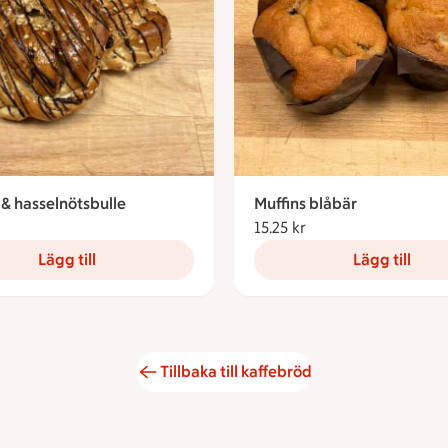
& hasselnötsbulle
Muffins blåbär
5.25 kronor
15.25 kr
15.25 kronor
Lägg till
Lägg till
Tillbaka till kaffebröd