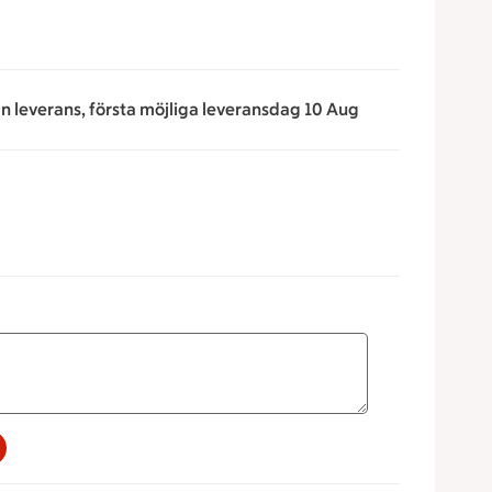
an leverans, första möjliga leveransdag 10 Aug
a för att minska eller öka värdet, eller ange ett värde manue