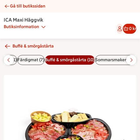
Gå till butikssidan
Buffé nr 9 | Catering ICA Maxi Häggvik
ICA Maxi Häggvik
Butiksinformation
0 kr
Buffé & smörgåstårta
ckor (11)
Färdigmat (7)
Buffé & smörgåstårta (10)
Sommarsmaker (10)
Tå