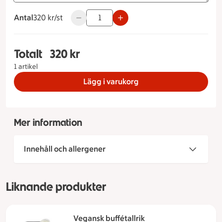
Antal
320 kronor styck
320 kr/st
Använd knapparna för att minska eller öka
Totalt
320 kr
Totalt 1 stycken Buffé nr 9 Antal portioner 1 por
1 artikel
Lägg i varukorg
Mer information
Innehåll och allergener
Liknande produkter
Vegansk buffétallrik