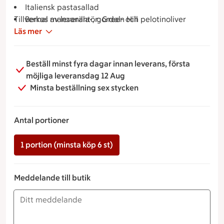
Italiensk pastasallad
Tillverkas av leverantör: Green Hill
Bernal manzanilla-, gordal- och pelotinoliver
Läs mer
Galiamelon med mynta
Gorgonzola och taleggio med fikonmarmelad och
kex
Beställ minst fyra dagar innan leverans, första
Tapenade
möjliga leveransdag 12 Aug
Minsta beställning sex stycken
Antal portioner
1 portion (minsta köp 6 st)
Meddelande till butik