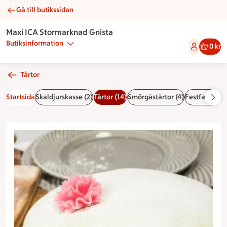
Gå till butikssidan
Prinsesstårta | Catering Maxi ICA Stormarknad Gnista
Maxi ICA Stormarknad Gnista
Butiksinformation
0 kr
Tårtor
Startsida
Skaldjurskasse (2)
Tårtor (14)
Smörgåstårtor (4)
Festfat & buf