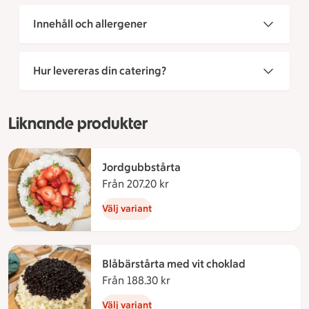
Innehåll och allergener
Hur levereras din catering?
Liknande produkter
Jordgubbstårta
Från 207.20 kr
Från 207.20 kronor
Välj variant
Blåbärstårta med vit choklad
Från 188.30 kr
Från 188.30 kronor
Välj variant