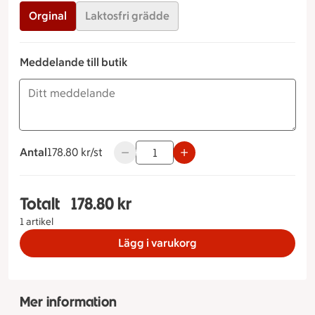
Orginal
Laktosfri grädde
Meddelande till butik
Antal
178.80 kronor styck
178.80 kr/st
Använd knapparna för att minska eller ö
Totalt
178.80 kr
Totalt 1 stycken Prinsesstårta Storlek 6, Måltids
1 artikel
Lägg i varukorg
Mer information