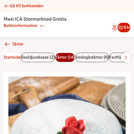
Gå till butikssidan
Blåbärsprinsesstårta | Catering Maxi ICA Stormarknad Gnista
Maxi ICA Stormarknad Gnista
Butiksinformation
0 kr
Tårtor
Startsida
Skaldjurskasse (2)
Tårtor (14)
Smörgåstårtor (4)
Festfat & buf