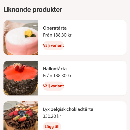
Liknande produkter
Operatårta
Från 188.30 kr
Från 188.30 kronor
Välj variant
Hallontårta
Från 188.30 kr
Från 188.30 kronor
Välj variant
Lyx belgisk chokladtårta
330.20 kr
330.20 kronor
Lägg till