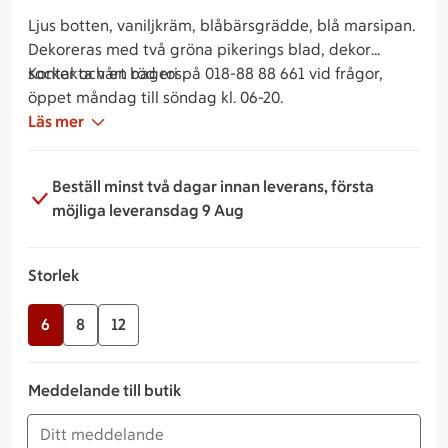
Ljus botten, vaniljkräm, blåbärsgrädde, blå marsipan.
Dekoreras med två gröna pikerings blad, dekor
socker och en röd ros.
Kontakta vårt bageri på 018-88 88 661 vid frågor,
öppet måndag till söndag kl. 06-20.
Läs mer
Beställ minst två dagar innan leverans, första
möjliga leveransdag 9 Aug
Storlek
6
8
12
Meddelande till butik