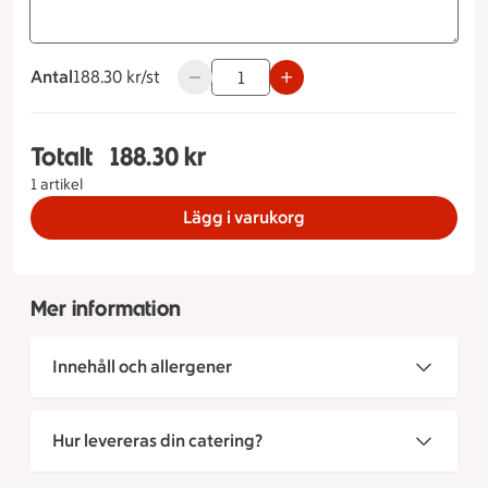
Antal
188.30 kronor styck
188.30 kr/st
Använd knapparna för att minska eller ö
Totalt
188.30 kr
Totalt 1 stycken Blåbärsprinsesstårta Storlek 6, 
1 artikel
Lägg i varukorg
Mer information
Innehåll och allergener
Hur levereras din catering?