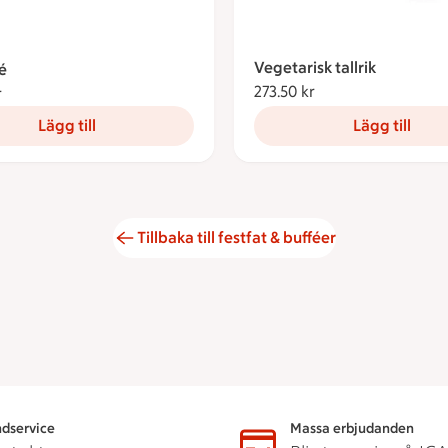
Vegetarisk tallrik
é
273.50 kr
273.50 kronor
r
288.70 kronor
Lägg till
Lägg till
Tillbaka till festfat & bufféer
dservice
Massa erbjudanden