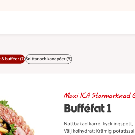
 & bufféer (7)
Snittar och kanapéer (9)
Maxi ICA Stormarknad 
Bufféfat 1
Nattbakad karré, kycklingspett, 
Välj kolhydrat: Krämig potatissal