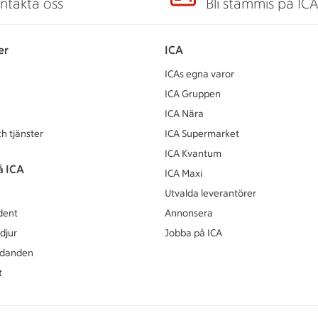
ntakta oss
Bli stammis på IC
er
ICA
ICAs egna varor
ICA Gruppen
ICA Nära
h tjänster
ICA Supermarket
ICA Kvantum
å ICA
ICA Maxi
Utvalda leverantörer
dent
Annonsera
djur
Jobba på ICA
udanden
t