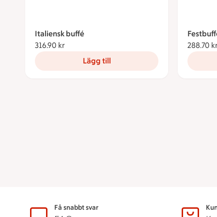
Italiensk buffé
Festbuff
316.90 kr
316.90 kronor
288.70 k
Lägg till
Sidfot
Få snabbt svar
Kun