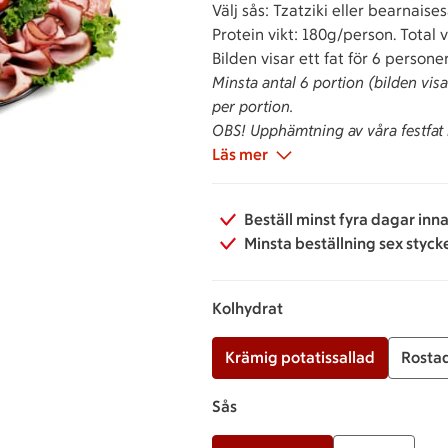
Välj sås: Tzatziki eller bearnaise
Protein vikt: 180g/person. Total 
Bilden visar ett fat för 6 persone
Minsta antal 6 portion (bilden visa
per portion.
OBS! Upphämtning av våra festfat k
Läs mer
Beställ minst fyra dagar inn
Minsta beställning sex styck
Kolhydrat
Krämig potatissallad
Rostad
Sås