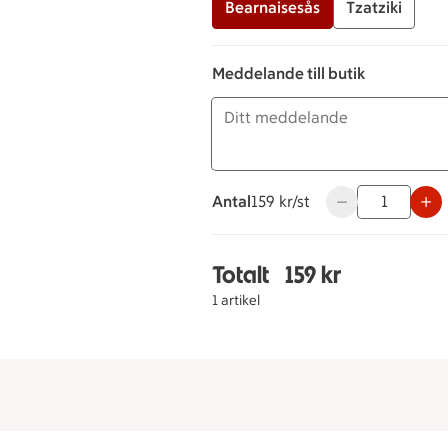
Bearnaisesås
Tzatziki
Meddelande till butik
Antal
159 kronor styck
159 kr/st
Använd knapparna
Totalt
159 kr
Totalt 1 stycken Buffé
1 artikel