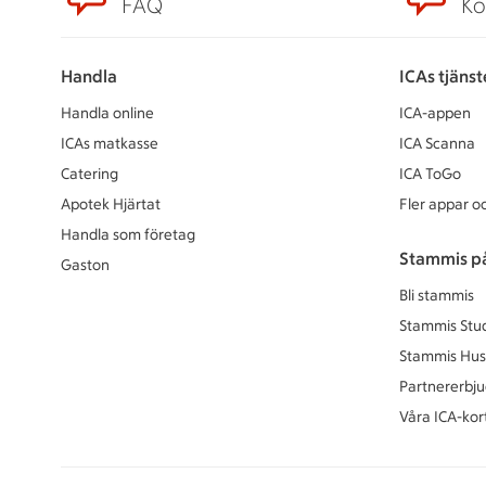
FAQ
Ko
Handla
ICAs tjänst
Handla online
ICA-appen
ICAs matkasse
ICA Scanna
Catering
ICA ToGo
Apotek Hjärtat
Fler appar oc
Handla som företag
Stammis p
Gaston
Bli stammis
Stammis Stu
Stammis Hus
Partnererbj
Våra ICA-kor