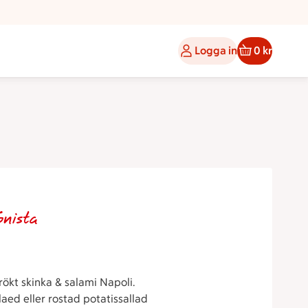
Logga in
0 kr
Gnista
rökt skinka & salami Napoli.
laed eller rostad potatissallad