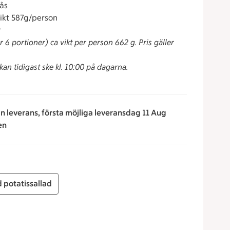
sås
vikt 587g/person
r
r 6 portioner) ca vikt per person 662 g. Pris gäller
an tidigast ske kl. 10:00 på dagarna.
an leverans, första möjliga leveransdag 11 Aug
en
 potatissallad