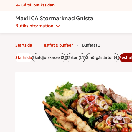
Gå till butikssidan
Bufféfat 1 | Catering Maxi ICA Stormarknad Gnista
Maxi ICA Stormarknad Gnista
Butiksinformation
Startsida
Festfat & bufféer
Bufféfat 1
Startsida
Skaldjurskasse (2)
Tårtor (14)
Smörgåstårtor (4)
Festfat