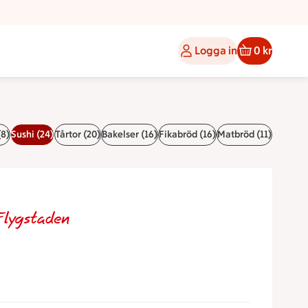
Logga in
0 kr
(8)
Sushi (24)
Tårtor (20)
Bakelser (16)
Fikabröd (16)
Matbröd (11)
Flygstaden
!