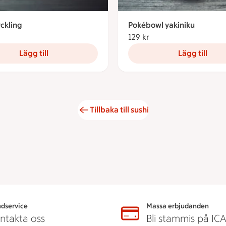
ckling
Pokébowl yakiniku
2 kronor
129 kr
129 kronor
Lägg till
Lägg till
Tillbaka till sushi
dservice
Massa erbjudanden
ntakta oss
Bli stammis på IC