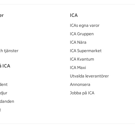
er
ICA
ICAs egna varor
ICA Gruppen
ICA Nära
h tjänster
ICA Supermarket
ICA Kvantum
å ICA
ICA Maxi
Utvalda leverantörer
dent
Annonsera
djur
Jobba på ICA
udanden
t