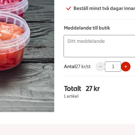
Beställ minst två dagar inna
Meddelande till butik
Antal
27 kronor styck
27 kr/st
Använd knapparna 
Totalt
27 kr
Totalt 1 stycken Ingefä
1 artikel