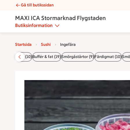
Gå till butikssidan
Ingefära | Catering MAXI ICA Stormarknad Flygstaden
MAXI ICA Stormarknad Flygstaden
Butiksinformation
Startsida
Sushi
Ingefära
sommar 2026 (10)
Buffér & fat (19)
Smörgåstårtor (9)
Färdigmat (10)
Smö