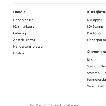
Handla
ICAs tjänst
Handla online
ICA-appen
ICAs matkasse
ICA Scanna
Catering
ICA ToGo
Apotek Hjärtat
Fler appar oc
Handla som företag
Stammis p
Gaston
Bli stammis
Stammis Stu
Stammis Hus
Partnererbj
Våra ICA-kor
Maxi ICA Stormarknad Flygstaden