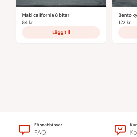
Maki california 8 bitar
Bento ky
84 kr
84 kronor
122 kr
12
Lägg till
Sidfot
Få snabbt svar
Kun
FAQ
Ko