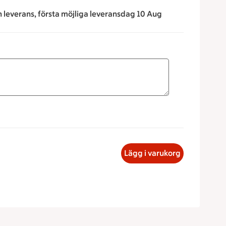
n leverans, första möjliga leveransdag 10 Aug
för att minska eller öka värdet, eller ange ett värde manuellt
ra, 27 kronor
Lägg i varukorg