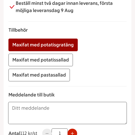
Beställ minst två dagar innan leverans, första
möjliga leveransdag 9 Aug
Tillbehör
Maxifat med potatisgratäng
Maxifat med potatissallad
Maxifat med pastasallad
Meddelande till butik
Antal
112 kronor styck
112 kr/st
Använd knapparna för att minska eller öka 