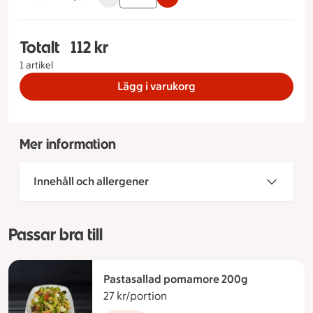
Totalt
112 kr
Totalt 1 stycken Maxifat Tillbehör Maxifat med 
1 artikel
Lägg i varukorg
Mer information
Innehåll och allergener
Passar bra till
Pastasallad pomamore 200g
27 kr/portion
27 kronor per portion