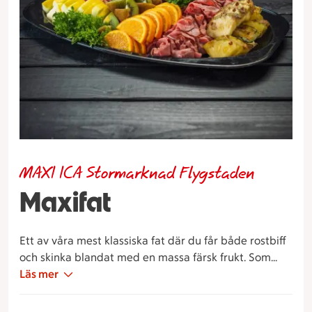
MAXI ICA Stormarknad Flygstaden
Maxifat
Ett av våra mest klassiska fat där du får både rostbiff
och skinka blandat med en massa färsk frukt. Som
tillbehör väljer du mellan potatisgratäng,
Läs mer
potatissallad eller pastasallad