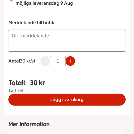
möjliga leveransdag 9 Aug
Meddelande till butik
Antal
30 kronor styck
30 kr/st
Använd knapparna för att minska eller öka 
Totalt
30 kr
Totalt 1 stycken Blåbärsmoussebakelse, 30 kron
1 artikel
Lägg i varukorg
Mer information