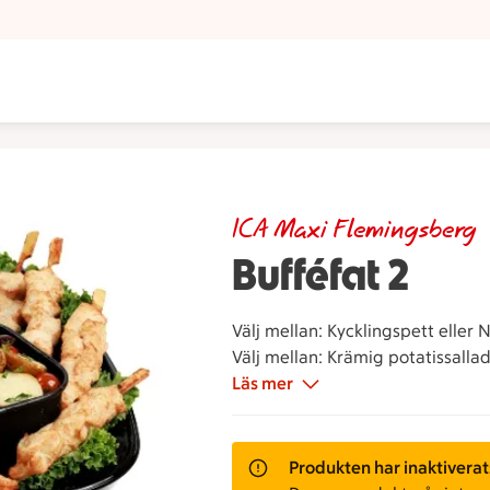
ICA Maxi Flemingsberg
Bufféfat 2
Välj mellan: Kycklingspett eller
Välj mellan: Krämig potatissallad
Välj mellen: Tzatziki eller Bearna
Läs mer
Protein vikt: 150g/person. Total 
Bilden visar ett fat för 6 persone
Produkten har inaktiverat