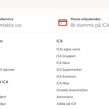
dservice
Massa erbjudanden
ntakta oss
Bli stammis på IC
er
ICA
ICAs egna varor
ICA Gruppen
ICA Nära
h tjänster
ICA Supermarket
ICA Kvantum
å ICA
ICA Maxi
Utvalda leverantörer
dent
Annonsera
djur
Jobba på ICA