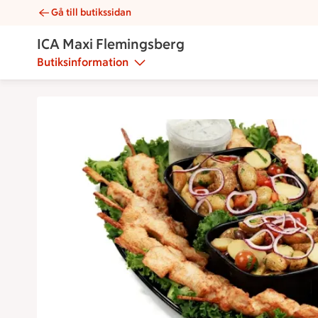
Gå till butikssidan
Bufféfat 2 | Catering ICA Maxi Flemingsberg
ICA Maxi Flemingsberg
Butiksinformation