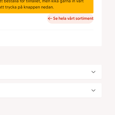
 beställa för tillfället, men kika gärna in vårt
att trycka på knappen nedan.
Se hela vårt sortiment