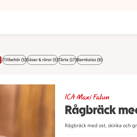
2)
Tillbehör (5)
Såser & röror (5)
Tårta (17)
Barnkalas (8)
ICA Maxi Falun
Rågbräck med
Rågbräck med ost, skinka och gr