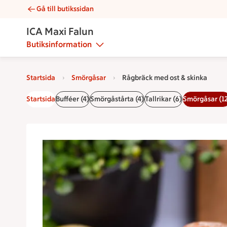
Gå till butikssidan
Rågbräck med ost & skinka | Catering ICA Maxi Falun
ICA Maxi Falun
Butiksinformation
Startsida
Smörgåsar
Rågbräck med ost & skinka
Startsida
Bufféer (4)
Smörgåstårta (4)
Tallrikar (6)
Smörgåsar (1