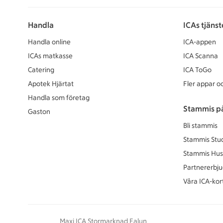
Handla
ICAs tjänst
Handla online
ICA-appen
ICAs matkasse
ICA Scanna
Catering
ICA ToGo
Apotek Hjärtat
Fler appar oc
Handla som företag
Stammis p
Gaston
Bli stammis
Stammis Stu
Stammis Hus
Partnererbj
Våra ICA-kor
Maxi ICA Stormarknad Falun