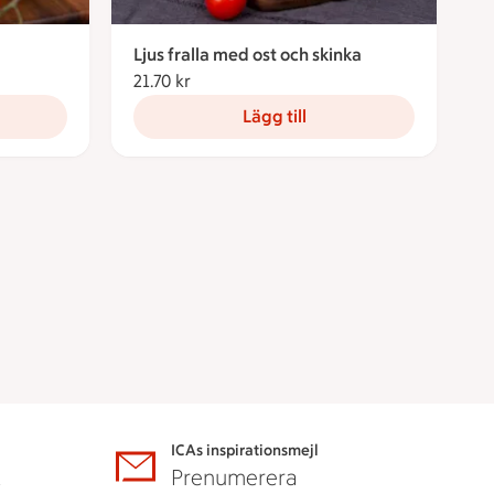
Ljus fralla med ost och skinka
21.70 kr
21.70 kronor
Lägg till
ICAs inspirationsmejl
A
Prenumerera