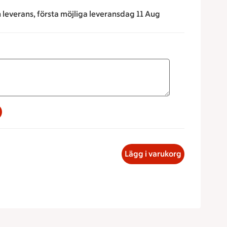
n leverans, första möjliga leveransdag 11 Aug
a för att minska eller öka värdet, eller ange ett värde manue
äck med ost & skinka, 21.70 kronor
Lägg i varukorg