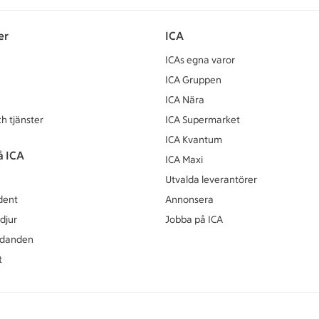
er
ICA
ICAs egna varor
ICA Gruppen
ICA Nära
h tjänster
ICA Supermarket
ICA Kvantum
å ICA
ICA Maxi
Utvalda leverantörer
dent
Annonsera
djur
Jobba på ICA
udanden
t