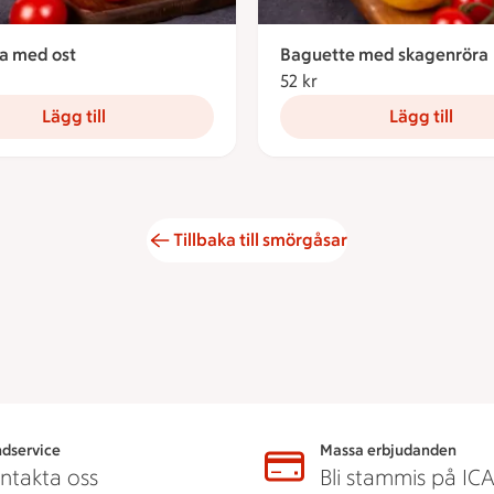
lla med ost
Baguette med skagenröra
18.90 kronor
52 kr
52 kronor
Lägg till
Lägg till
Tillbaka till smörgåsar
dservice
Massa erbjudanden
ntakta oss
Bli stammis på IC