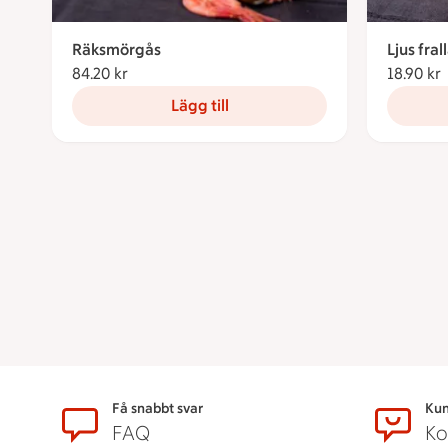
Räksmörgås
Ljus fra
84.20 kr
84.20 kronor
18.90 kr
Lägg till
Sidfot
Få snabbt svar
Kun
FAQ
Ko