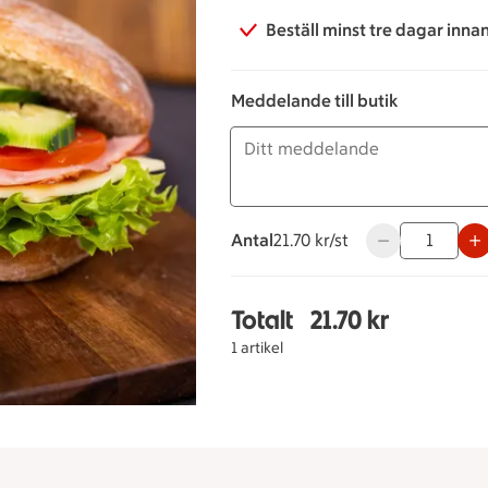
Beställ minst tre dagar inna
Meddelande till butik
Antal
21.70 kronor styck
21.70 kr/st
Använd knapparn
Totalt
21.70 kr
Totalt 1 stycken Rågbr
1 artikel