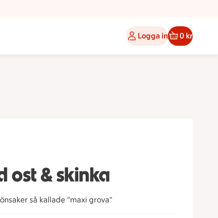
Logga in
0 kr
 ost & skinka
önsaker så kallade "maxi grova"