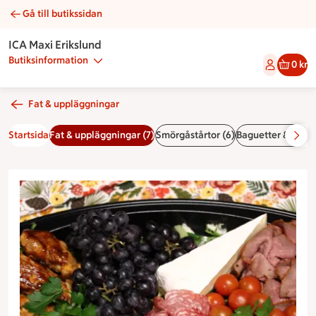
Gå till butikssidan
Säsongsfat | Catering ICA Maxi Erikslund
ICA Maxi Erikslund
Butiksinformation
0 kr
Fat & uppläggningar
Startsida
Fat & uppläggningar (7)
Smörgåstårtor (6)
Baguetter & smörg