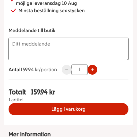
möjliga leveransdag 10 Aug
Minsta beställning sex stycken
Meddelande till butik
Antal
159.94 kronor per portion
159.94 kr/portion
Använd knapparna för att minska e
Totalt
159.94 kr
Totalt 1 stycken Säsongsfat, 159.94 kronor
1 artikel
Lägg i varukorg
Mer information