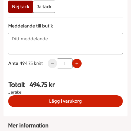
Nej tack
Ja tack
Meddelande till butik
Antal
494.75 kronor styck
494.75 kr/st
Använd knapparna för att minska eller ö
Totalt
494.75 kr
Totalt 1 stycken Studenttårta princess Storlek på
1 artikel
Lägg i varukorg
Mer information