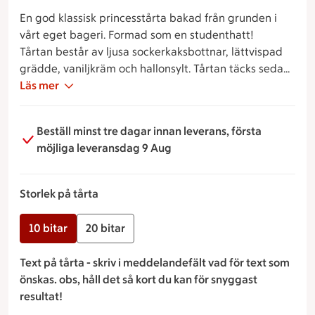
En god klassisk princesstårta bakad från grunden i
vårt eget bageri. Formad som en studenthatt!
Tårtan består av ljusa sockerkaksbottnar, lättvispad
grädde, vaniljkräm och hallonsylt. Tårtan täcks sedan
med ett tunt lager marsipan och dekoreras med
Läs mer
choklad, marsipan ros och svenskaflaggan.
Beställ minst tre dagar innan leverans, första
möjliga leveransdag 9 Aug
Storlek på tårta
10 bitar
20 bitar
Text på tårta - skriv i meddelandefält vad för text som
önskas. obs, håll det så kort du kan för snyggast
resultat!