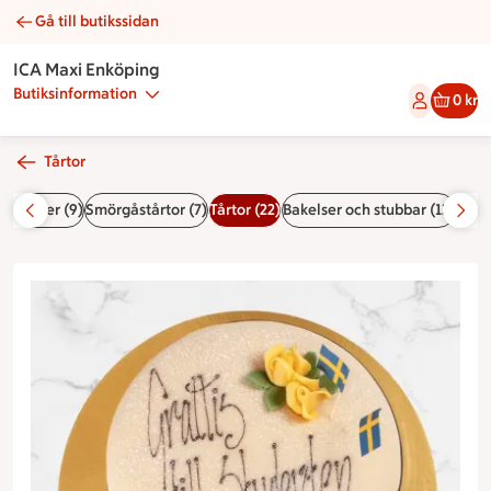
Gå till butikssidan
Studenttårta princess | Catering ICA Maxi Enköping
ICA Maxi Enköping
Butiksinformation
0 kr
Tårtor
5)
Bufféer (9)
Smörgåstårtor (7)
Tårtor (22)
Bakelser och stubbar (13)
Dess