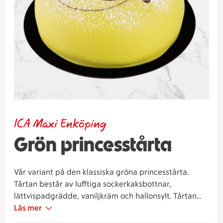
ICA Maxi Enköping
Grön princesstårta
Vår variant på den klassiska gröna princesstårta.
Tårtan består av lufftiga sockerkaksbottnar,
lättvispadgrädde, vaniljkräm och hallonsylt. Tårtan
täcks sedan med ett tunt lock av grönmarsipan samt
Läs mer
dekoreras med choklad, lite florsocker och en rosa ros