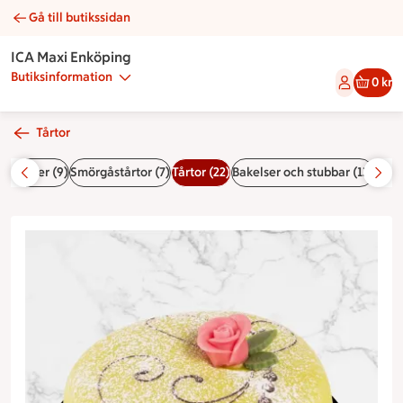
Gå till butikssidan
Grön princesstårta | Catering ICA Maxi Enköping
ICA Maxi Enköping
Butiksinformation
0 kr
Tårtor
5)
Bufféer (9)
Smörgåstårtor (7)
Tårtor (22)
Bakelser och stubbar (13)
Dess