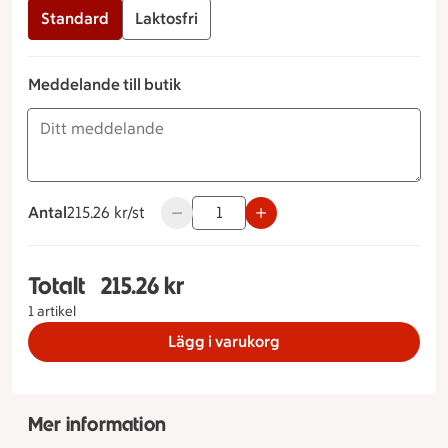
Standard
Laktosfri
Meddelande till butik
Antal
215.26 kronor styck
215.26 kr/st
Använd knapparna för att minska eller ö
Totalt
215.26 kr
Totalt 1 stycken Grön Princesstårta Storlek på tå
1 artikel
Lägg i varukorg
Mer information