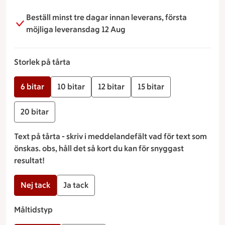
på toppen.
Beställ minst tre dagar innan leverans, första
möjliga leveransdag 12 Aug
Storlek på tårta
6 bitar
10 bitar
12 bitar
15 bitar
20 bitar
Text på tårta - skriv i meddelandefält vad för text som
önskas. obs, håll det så kort du kan för snyggast
resultat!
Nej tack
Ja tack
Måltidstyp