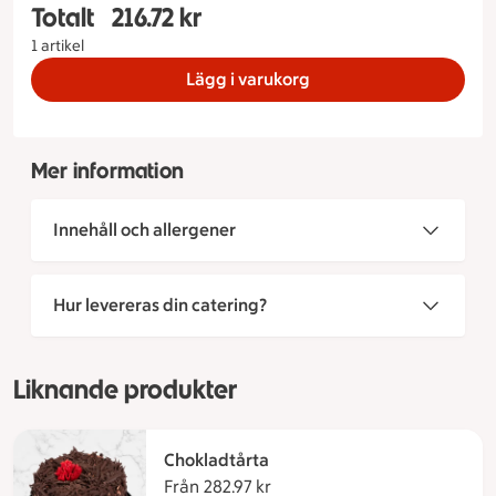
Totalt
216.72 kr
Totalt 1 stycken Gräddtårta med blåbär Storlek p
1 artikel
Lägg i varukorg
Mer information
Innehåll och allergener
Hur levereras din catering?
Liknande produkter
Chokladtårta
Från 282.97 kr
Från 282.97 kronor