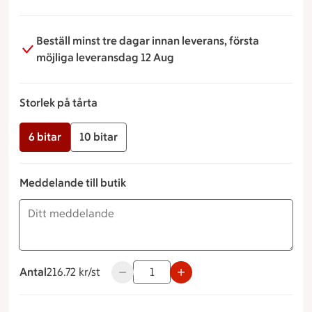
en kupol av blåbär och ett tunt lager gele.
Beställ minst tre dagar innan leverans, första
möjliga leveransdag 12 Aug
Storlek på tårta
6 bitar
10 bitar
Meddelande till butik
Antal
216.72 kronor styck
216.72 kr/st
Använd knapparna för att minska eller ö