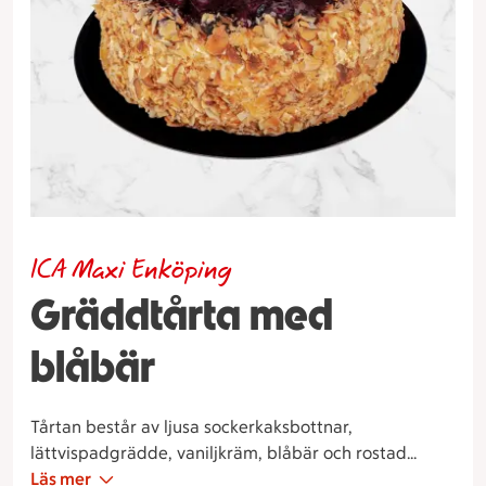
ICA Maxi Enköping
Gräddtårta med
blåbär
Tårtan består av ljusa sockerkaksbottnar,
lättvispadgrädde, vaniljkräm, blåbär och rostad
hyvlad mandel på kanten. Uppe på tårtan finner du
Läs mer