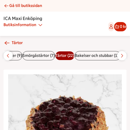
Gå till butikssidan
Gräddtårta med blåbär | Catering ICA Maxi Enköping
ICA Maxi Enköping
Butiksinformation
0 kr
Tårtor
5)
Bufféer (9)
Smörgåstårtor (7)
Tårtor (22)
Bakelser och stubbar (13)
Dess