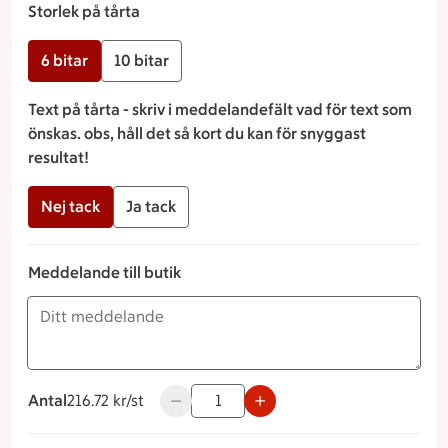
Storlek på tårta
6 bitar
10 bitar
Text på tårta - skriv i meddelandefält vad för text som
önskas. obs, håll det så kort du kan för snyggast
resultat!
Nej tack
Ja tack
Meddelande till butik
Antal
216.72 kronor styck
216.72 kr/st
Använd knapparna för att minska eller ö