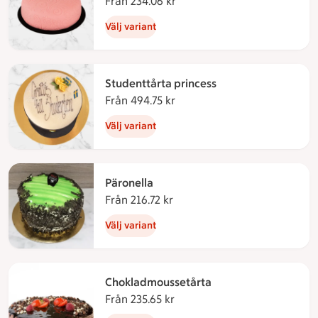
Från 234.06 kr
Från 234.06 kronor
Välj variant
Studenttårta princess
Från 494.75 kr
Från 494.75 kronor
Välj variant
Päronella
Från 216.72 kr
Från 216.72 kronor
Välj variant
Chokladmoussetårta
Från 235.65 kr
Från 235.65 kronor