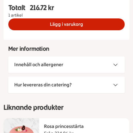
Totalt
216.72 kr
Totalt 1 stycken Citrontårta Storlek på tårta 6 b
1 artikel
Lägg i varukorg
Mer information
Innehåll och allergener
Hur levereras din catering?
Liknande produkter
Rosa princesstårta