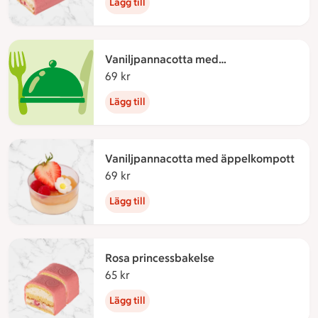
Lägg till
Vaniljpannacotta med
rabarberkompott
69 kr
69 kronor
Lägg till
Vaniljpannacotta med äppelkompott
69 kr
69 kronor
Lägg till
Rosa princessbakelse
65 kr
65 kronor
Lägg till