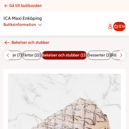
Gå till butikssidan
Budapeststubbe | Catering ICA Maxi Enköping
ICA Maxi Enköping
Butiksinformation
0 kr
Bakelser och stubbar
åstårtor (7)
Tårtor (22)
Bakelser och stubbar (13)
Desserter (3)
Röror (1)