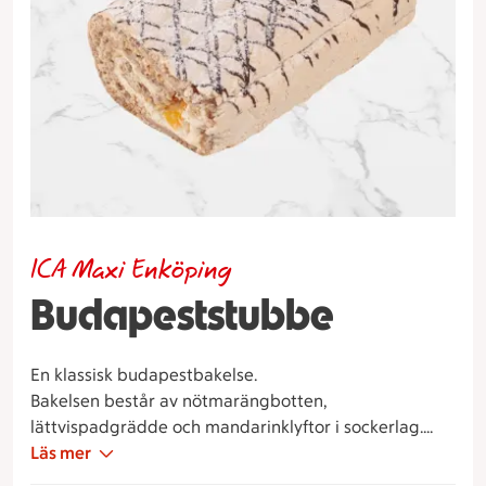
ICA Maxi Enköping
Budapeststubbe
En klassisk budapestbakelse.
Bakelsen består av nötmarängbotten,
lättvispadgrädde och mandarinklyftor i sockerlag.
Den dekoreras sedan med choklad och ett tunt lager
Läs mer
florsocker.