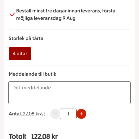
Beställ minst tre dagar innan leverans, första
möjliga leveransdag 9 Aug
Storlek på tårta
4 bitar
Meddelande till butik
Antal
122.08 kronor styck
122.08 kr/st
Använd knapparna för att minska eller ö
Totalt
122.08 kr
Totalt 1 stycken Budapeststubbe Storlek på tårta