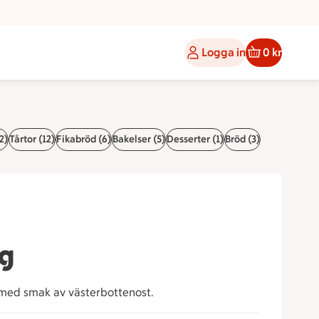
Logga in
0 kr
2)
Tårtor (12)
Fikabröd (6)
Bakelser (5)
Desserter (1)
Bröd (3)
ng
med smak av västerbottenost.