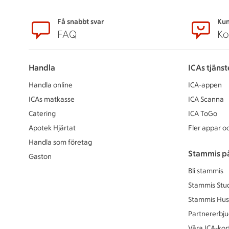
Sidfot
Få snabbt svar
Kun
FAQ
Ko
Handla
ICAs tjänst
Handla online
ICA-appen
ICAs matkasse
ICA Scanna
Catering
ICA ToGo
Apotek Hjärtat
Fler appar oc
Handla som företag
Stammis p
Gaston
Bli stammis
Stammis Stu
Stammis Hus
Partnererbj
Våra ICA-kor