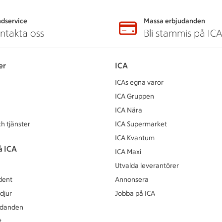
dservice
Massa erbjudanden
ntakta oss
Bli stammis på IC
er
ICA
ICAs egna varor
ICA Gruppen
ICA Nära
h tjänster
ICA Supermarket
ICA Kvantum
å ICA
ICA Maxi
Utvalda leverantörer
dent
Annonsera
djur
Jobba på ICA
udanden
t