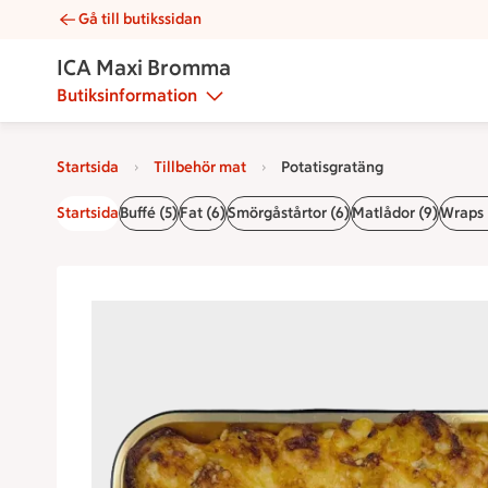
Gå till butikssidan
Potatisgratäng | Catering ICA Maxi Bromma
ICA Maxi Bromma
Butiksinformation
Startsida
Tillbehör mat
Potatisgratäng
Startsida
Buffé (5)
Fat (6)
Smörgåstårtor (6)
Matlådor (9)
Wraps 