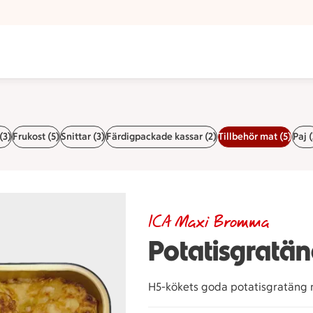
(3)
Frukost (5)
Snittar (3)
Färdigpackade kassar (2)
Tillbehör mat (5)
Paj (
ICA Maxi Bromma
Potatisgratä
H5-kökets goda potatisgratäng 