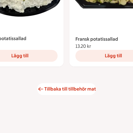
otatissallad
Fransk potatissallad
3.20 kronor
13.20 kr
13.20 kronor
Lägg till
Lägg till
Tillbaka till tillbehör mat