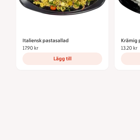
Italiensk pastasallad
Krämig p
17.90 kr
17.90 kronor
13.20 kr
1
Lägg till