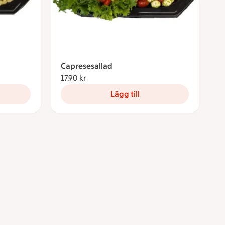
Capresesallad
17.90 kr
17.90 kronor
Lägg till