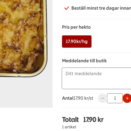
Beställ minst tre dagar inna
Pris per hekto
17.90kr/hg
Meddelande till butik
Antal
17.90 kronor styck
17.90 kr/st
Använd knapparn
Totalt
17.90 kr
Totalt 1 stycken Potati
1 artikel