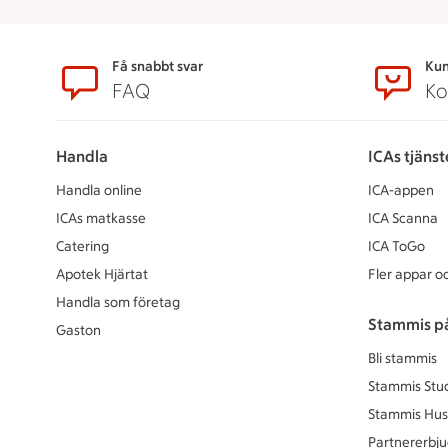
Sidfot
Få snabbt svar
Kun
FAQ
Ko
Handla
ICAs tjänst
Handla online
ICA-appen
ICAs matkasse
ICA Scanna
Catering
ICA ToGo
Apotek Hjärtat
Fler appar oc
Handla som företag
Stammis p
Gaston
Bli stammis
Stammis Stu
Stammis Hus
Partnererbj