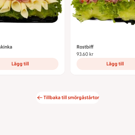
skinka
Rostbiff
93.60 kronor
93.60 kr
93.60 kronor
Lägg till
Lägg till
Tillbaka till smörgåstårtor