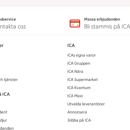
dservice
Massa erbjudanden
ntakta oss
Bli stammis på IC
er
ICA
ICAs egna varor
ICA Gruppen
ICA Nära
h tjänster
ICA Supermarket
ICA Kvantum
å ICA
ICA Maxi
Utvalda leverantörer
dent
Annonsera
djur
Jobba på ICA
udanden