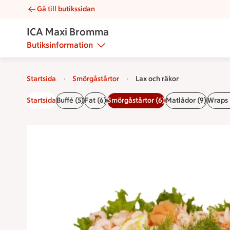
Gå till butikssidan
Lax och räkor | Catering ICA Maxi Bromma
ICA Maxi Bromma
Butiksinformation
Startsida
Smörgåstårtor
Lax och räkor
Startsida
Buffé (5)
Fat (6)
Smörgåstårtor (6)
Matlådor (9)
Wraps 