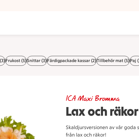
(3)
Frukost (5)
Snittar (3)
Färdigpackade kassar (2)
Tillbehör mat (5)
Paj (
ICA Maxi Bromma
Lax och räkor
Skaldjursversionen av vår goda 
från lax och räkor!