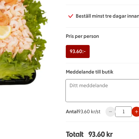
Beställ minst tre dagar inna
Pris per person
93.60:-
Meddelande till butik
Antal
93.60 kronor styck
93.60 kr/st
Använd knappar
Totalt
93.60 kr
Totalt 1 stycken Lax oc