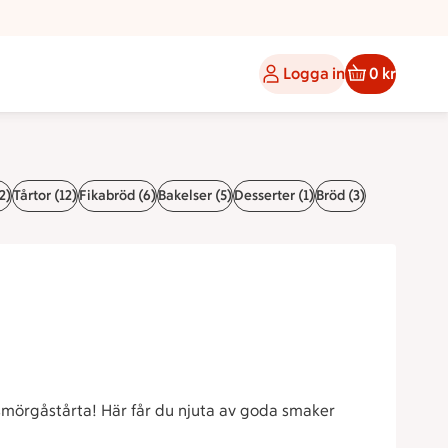
Logga in
0 kr
2)
Tårtor (12)
Fikabröd (6)
Bakelser (5)
Desserter (1)
Bröd (3)
smörgåstårta! Här får du njuta av goda smaker