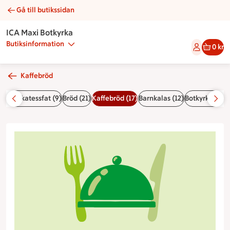
Gå till butikssidan
Kladdkakemuffins | Catering ICA Maxi Botkyrka
ICA Maxi Botkyrka
Butiksinformation
0 kr
Kaffebröd
 & delikatessfat (9)
Bröd (21)
Kaffebröd (17)
Barnkalas (12)
Botkyrkas egn