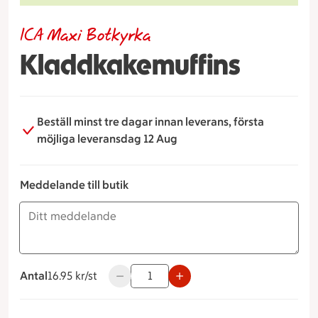
ICA Maxi Botkyrka
Kladdkakemuffins
Beställ minst tre dagar innan leverans, första
möjliga leveransdag 12 Aug
Meddelande till butik
Antal
16.95 kronor styck
16.95 kr/st
Använd knapparna för att minska eller ök