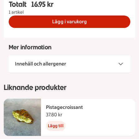
Totalt
16.95 kr
Totalt 1 stycken Kladdkakemuffins, 16.95 kronor
1 artikel
Lägg i varukorg
Mer information
Innehåll och allergener
Liknande produkter
Pistagecroissant
37.80 kr
37.80 kronor
Lägg till