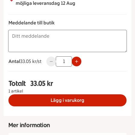
möjliga leveransdag 12 Aug
Meddelande till butik
Antal
33.05 kronor styck
33.05 kr/st
Använd knapparna för att minska eller ök
Totalt
33.05 kr
Totalt 1 stycken Levainbröd, 33.05 kronor
1 artikel
Lägg i varukorg
Mer information