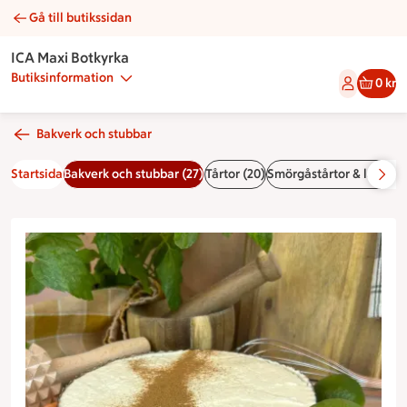
Gå till butikssidan
Morotskaka | Catering ICA Maxi Botkyrka
ICA Maxi Botkyrka
Butiksinformation
0 kr
Bakverk och stubbar
Startsida
Bakverk och stubbar (27)
Tårtor (20)
Smörgåstårtor & landgån