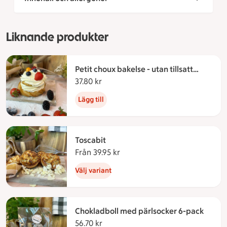
Liknande produkter
Petit choux bakelse - utan tillsatt
socker
37.80 kr
37.80 kronor
Lägg till
Toscabit
Från 39.95 kr
Från 39.95 kronor
Välj variant
Chokladboll med pärlsocker 6-pack
56.70 kr
56.70 kronor