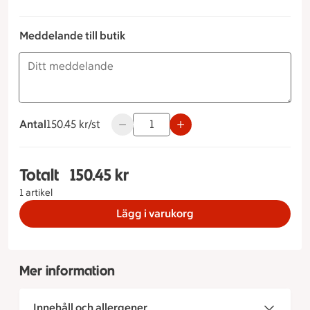
Meddelande till butik
Antal
150.45 kronor styck
150.45 kr/st
Använd knapparna för att minska eller ö
Totalt
150.45 kr
Totalt 1 stycken Morotskaka, 150.45 kronor
1 artikel
Lägg i varukorg
Mer information
Innehåll och allergener