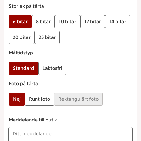
Storlek på tårta
6 bitar
8 bitar
10 bitar
12 bitar
14 bitar
20 bitar
25 bitar
Måltidstyp
Standard
Laktosfri
Foto på tårta
Nej
Runt foto
Rektangulärt foto
Meddelande till butik