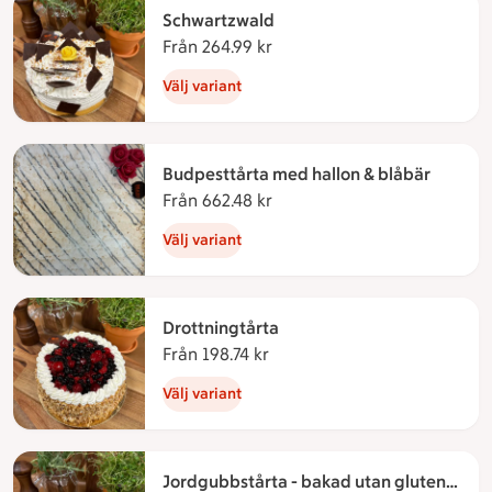
Schwartzwald
Från 264.99 kr
Från 264.99 kronor
Välj variant
Budpesttårta med hallon & blåbär
Från 662.48 kr
Från 662.48 kronor
Välj variant
Drottningtårta
Från 198.74 kr
Från 198.74 kronor
Välj variant
Jordgubbstårta - bakad utan gluten