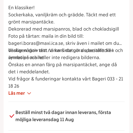
En klassiker!
Sockerkaka, vaniljkräm och grädde. Täckt med ett
grönt marsipantäcke.
Dekorerad med marsipanros, blad och chokladsigill
Foto på tårtan: maila in din bild till:
bageri.boras@maxi.ica.se, skriv även i mailet om du
önskar någon text. Vi kan inte göra specialtecken och
Vänligen skriv ditt namn & datum du beställt till i
symboler och heller inte redigera bilderna.
ämnet på mailet
Önskas en annan färg på marsipantäcket, ange då
det i meddelandet.
Vid frågor & funderingar kontakta vårt Bageri 033 - 21
18 26
Läs mer
Beställ minst två dagar innan leverans, första
möjliga leveransdag 11 Aug