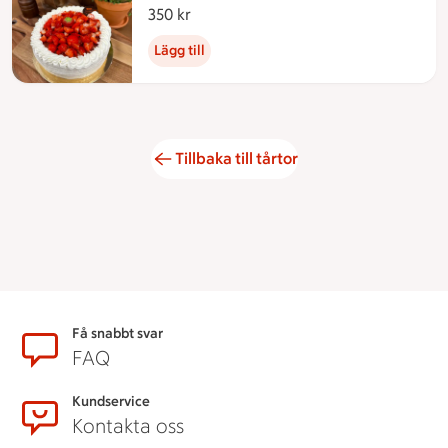
8-bitars
350 kr
350 kronor
Lägg till
Tillbaka till tårtor
Sidfot
Få snabbt svar
FAQ
Kundservice
Kontakta oss