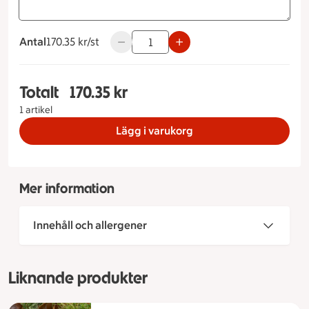
Antal
170.35 kronor styck
170.35 kr/st
Använd knapparna för att minska eller ö
Totalt
170.35 kr
Totalt 1 stycken Prinsesstårta Storlek på tårta 6
1 artikel
Lägg i varukorg
Mer information
Innehåll och allergener
Liknande produkter