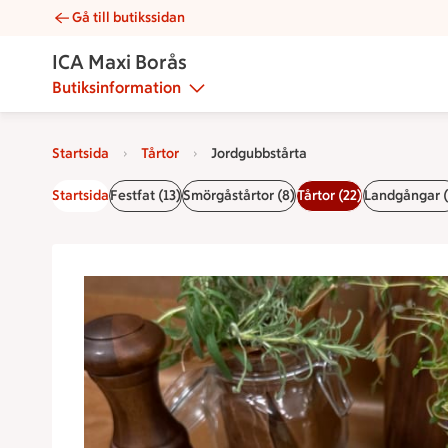
Gå till butikssidan
Jordgubbstårta | Catering ICA Maxi Borås
ICA Maxi Borås
Butiksinformation
Startsida
Tårtor
Jordgubbstårta
Startsida
Festfat (13)
Smörgåstårtor (8)
Tårtor (22)
Landgångar (