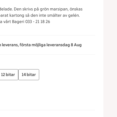
delade. Den skrivs på grön marsipan, önskas
parat kartong så den inte smälter av gelén.
 vårt Bageri 033 - 21 18 26
n leverans, första möjliga leveransdag 8 Aug
12 bitar
14 bitar