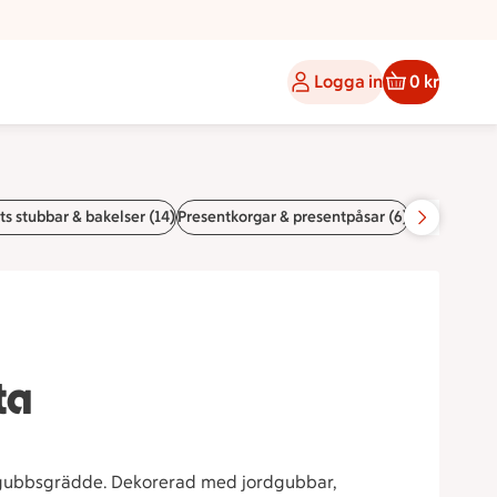
Logga in
0 kr
s stubbar & bakelser (14)
Presentkorgar & presentpåsar (6)
Tillbehör (10
ta
dgubbsgrädde. Dekorerad med jordgubbar,