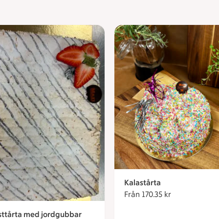
Kalastårta
Från 170.35 kr
Från 170.35 k
ttårta med jordgubbar