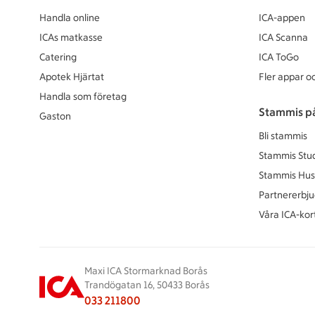
Handla online
ICA-appen
ICAs matkasse
ICA Scanna
Catering
ICA ToGo
Apotek Hjärtat
Fler appar oc
Handla som företag
Stammis p
Gaston
Bli stammis
Stammis Stu
Stammis Hus
Partnererbj
Våra ICA-kor
Maxi ICA Stormarknad Borås
Trandögatan 16, 50433 Borås
033 211800