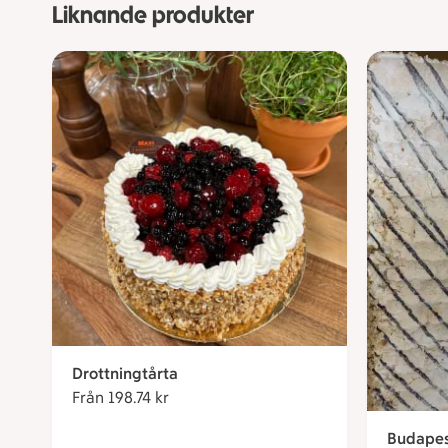
Liknande produkter
Drottningtårta
Från 198.74 kr
Från 198.74 kronor
Budapes