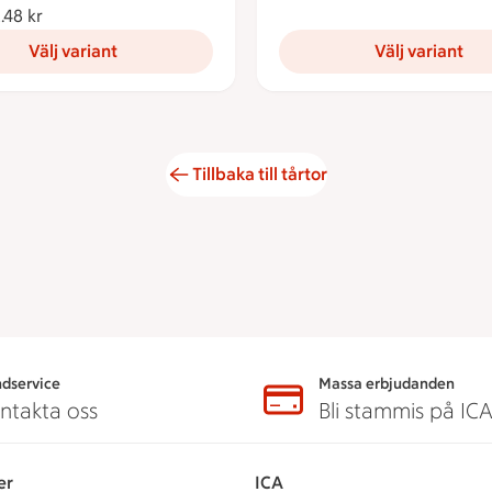
.48 kr
Från 662.48 kronor
Välj variant
Välj variant
Tillbaka till tårtor
dservice
Massa erbjudanden
ntakta oss
Bli stammis på IC
er
ICA