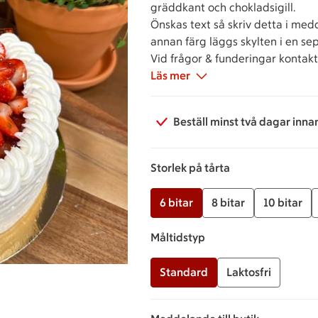
gräddkant och chokladsigill.
Önskas text så skriv detta i med
annan färg läggs skylten i en se
Vid frågor & funderingar kontakta
Läs mer
Beställ minst två dagar inna
Storlek på tårta
6 bitar
8 bitar
10 bitar
Måltidstyp
Standard
Laktosfri