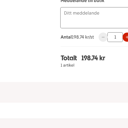
Meddelande till butik
Antal
198.74 kronor styck
198.74 kr/st
Använd knappar
Totalt
198.74 kr
Totalt 1 stycken Jordg
1 artikel