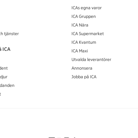
ICAs egna varor
ICA Gruppen
ICA Nära
h tjänster
ICA Supermarket
ICA Kvantum
å ICA
ICA Maxi
Utvalda leverantörer
dent
Annonsera
djur
Jobba på ICA
udanden
t