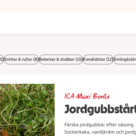
5)
Snittar & rullar (8)
Bakelser & stubbar (15)
Kondisbitar (12)
Smörgåstårt
ICA Maxi Borås
Jordgubbstår
Färska jordgubbar efter säsong.
Sockerkaka, vaniljkräm och jor