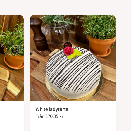
White ladytårta
ronor
Från 170.35 kr
Från 170.35 kronor