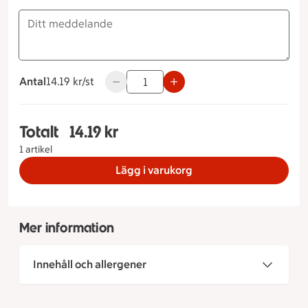
Antal
14.19 kronor styck
14.19 kr/st
Använd knapparna för att minska eller ök
Totalt
14.19 kr
Totalt 1 stycken Vegetarisk rulle Måltidstyp Sta
1 artikel
Lägg i varukorg
Mer information
Innehåll och allergener