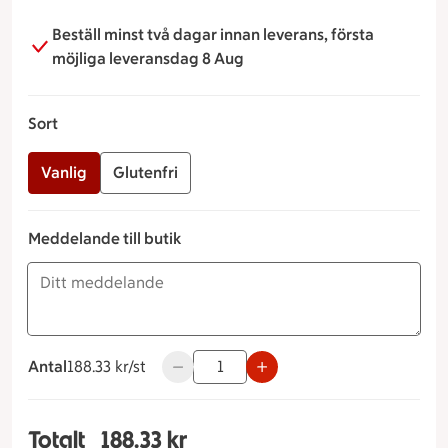
Beställ minst två dagar innan leverans, första
möjliga leveransdag 8 Aug
Sort
Vanlig
Glutenfri
Meddelande till butik
Antal
188.33 kronor styck
188.33 kr/st
Använd knapparna för att minska eller ö
Totalt
188.33 kr
Totalt 1 stycken Räkstubbe SORT VANLIG, 188.3