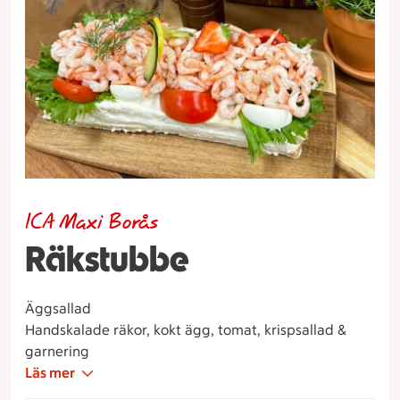
ICA Maxi Borås
Räkstubbe
Äggsallad
Handskalade räkor, kokt ägg, tomat, krispsallad &
garnering
Läs mer