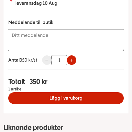
leveransdag 10 Aug
Meddelande till butik
Antal
350 kronor styck
350 kr/st
Använd knapparna för att minska eller öka
Totalt
350 kr
Totalt 1 stycken Rosa presentlåda, 350 kronor
1 artikel
Lägg i varukorg
Liknande produkter