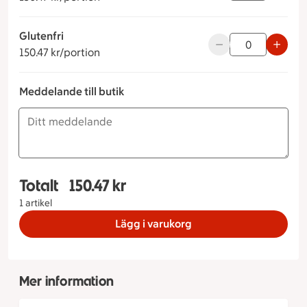
Glutenfri
150.47 kronor per portion
Använd knapparna fö
150.47 kr/portion
Meddelande till butik
Totalt
150.47 kr
Totalt 1 stycken Maxi Festfat Standard, 150.47 k
1 artikel
Lägg i varukorg
Mer information