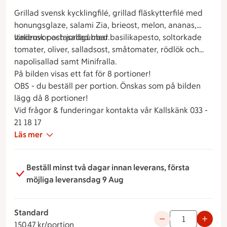
Grillad svensk kycklingfilé, grillad fläskytterfilé med
honungsglaze, salami Zia, brieost, melon, ananas,
vindruvor och jordgubbar.
Italiensk pastasallad med basilikapesto, soltorkade
tomater, oliver, salladsost, småtomater, rödlök och
napolisallad samt Minifralla.
På bilden visas ett fat för 8 portioner!
OBS - du beställ per portion. Önskas som på bilden
lägg då 8 portioner!
Vid frågor & funderingar kontakta vår Kallskänk 033 -
21 18 17
Läs mer
Beställ minst två dagar innan leverans, första
möjliga leveransdag 9 Aug
Standard
150.47 kronor per portion
Använd knapparna fö
150.47 kr/portion