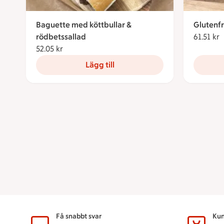
Baguette med köttbullar &
Glutenf
rödbetssallad
61.51 kr
6
52.05 kr
52.05 kronor
Lägg till
Sidfot
Få snabbt svar
Kun