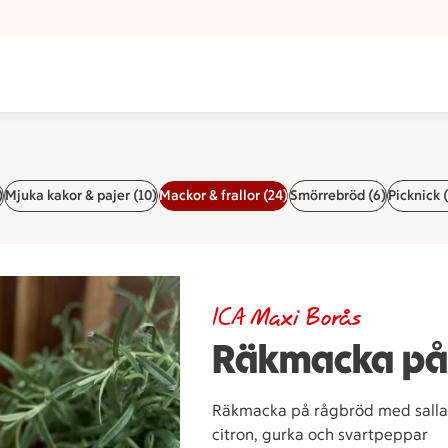
)
Mjuka kakor & pajer (10)
Mackor & frallor (24)
Smörrebröd (6)
Picknick 
ICA Maxi Borås
Räkmacka på
Räkmacka på rågbröd med sallads
citron, gurka och svartpeppar