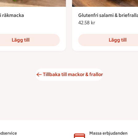
ri räkmacka
Glutenfri salami & briefrall
1.51 kronor
42.58 kr
42.58 kronor
Lägg till
Lägg till
Tillbaka till mackor & frallor
dservice
Massa erbjudanden