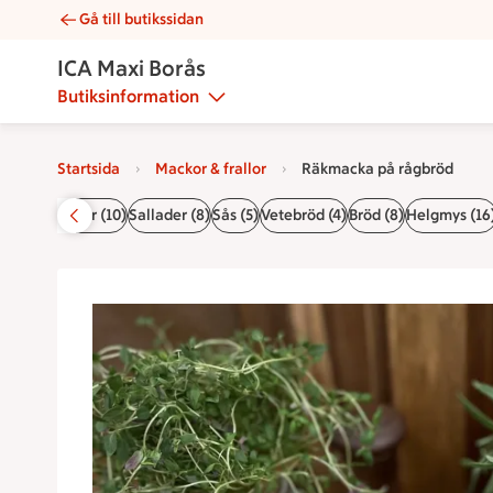
Gå till butikssidan
Räkmacka på rågbröd | Catering ICA Maxi Borås
ICA Maxi Borås
Butiksinformation
Startsida
Mackor & frallor
Räkmacka på rågbröd
r (6)
Tillbehör (10)
Sallader (8)
Sås (5)
Vetebröd (4)
Bröd (8)
Helgmys (16