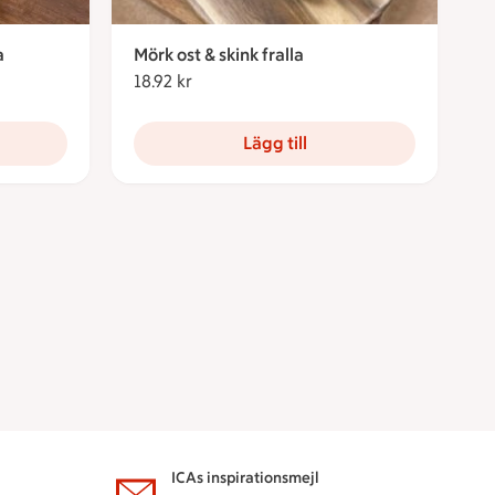
a
Mörk ost & skink fralla
18.92 kr
18.92 kronor
Lägg till
ICAs inspirationsmejl