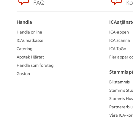
FAQ
Ko
Handla
ICAs tjänst
Handla online
ICA-appen
ICAs matkasse
ICA Scanna
Catering
ICA ToGo
Apotek Hjärtat
Fler appar oc
Handla som företag
Stammis p
Gaston
Bli stammis
Stammis Stu
Stammis Hus
Partnererbj
Våra ICA-kor