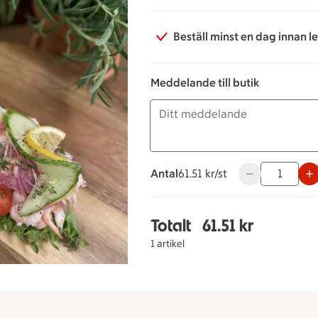
Beställ minst en dag innan l
Meddelande till butik
Antal
61.51 kronor styck
61.51 kr/st
Använd knapparn
Totalt
61.51 kr
Totalt 1 stycken Räkm
1 artikel