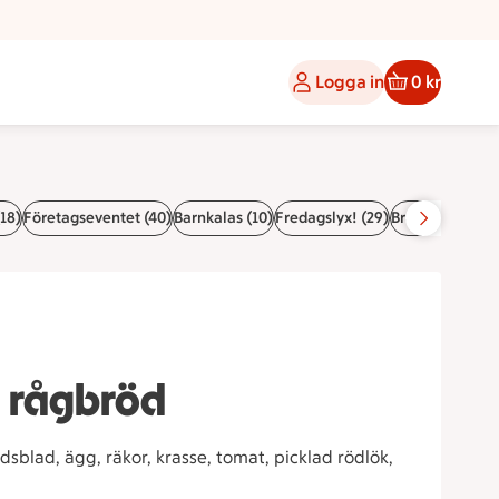
Logga in
0 kr
(18)
Företagseventet (40)
Barnkalas (10)
Fredagslyx! (29)
Bröllop (20)
 rågbröd
blad, ägg, räkor, krasse, tomat, picklad rödlök,