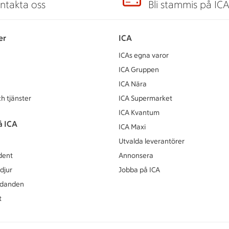
ntakta oss
Bli stammis på IC
er
ICA
ICAs egna varor
ICA Gruppen
ICA Nära
h tjänster
ICA Supermarket
ICA Kvantum
å ICA
ICA Maxi
Utvalda leverantörer
dent
Annonsera
djur
Jobba på ICA
udanden
t