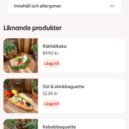
Innehåll och allergener
Liknande produkter
Räkhålkaka
89.90 kr
89.90 kronor
Lägg till
Ost & skinkbaguette
52.05 kr
52.05 kronor
Lägg till
Kebabbaguette