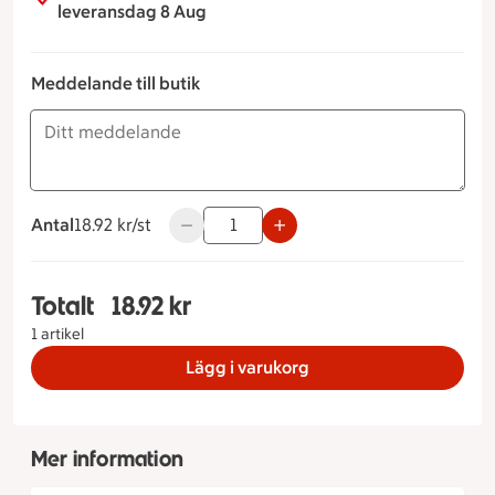
leveransdag 8 Aug
Meddelande till butik
Antal
18.92 kronor styck
18.92 kr/st
Använd knapparna för att minska eller ök
Totalt
18.92 kr
Totalt 1 stycken Mörk ost & skink fralla, 18.92 kro
1 artikel
Lägg i varukorg
Mer information