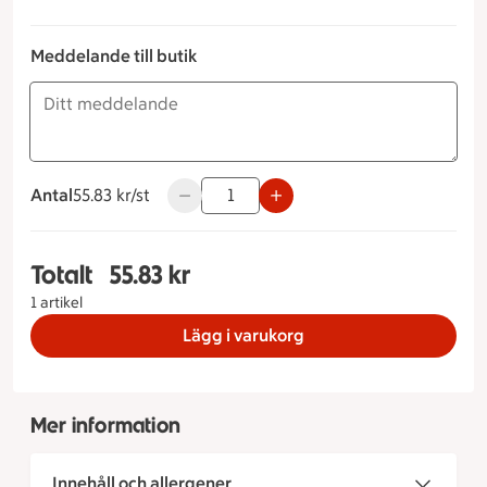
Meddelande till butik
Antal
55.83 kronor styck
55.83 kr/st
Använd knapparna för att minska eller ök
Totalt
55.83 kr
Totalt 1 stycken Kyckling & currybagel, 55.83 kro
1 artikel
Lägg i varukorg
Mer information
Innehåll och allergener