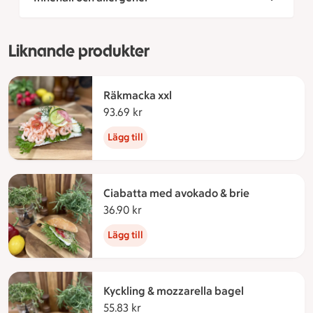
Liknande produkter
Räkmacka xxl
93.69 kr
93.69 kronor
Lägg till
Ciabatta med avokado & brie
36.90 kr
36.90 kronor
Lägg till
Kyckling & mozzarella bagel
55.83 kr
55.83 kronor