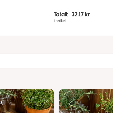
Totalt
32.17 kr
Totalt 1 stycken White 
1 artikel