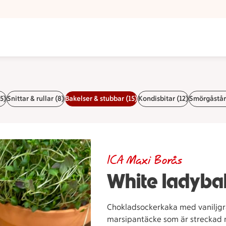
5)
Snittar & rullar (8)
Bakelser & stubbar (15)
Kondisbitar (12)
Smörgåstårt
ICA Maxi Borås
White ladyba
Chokladsockerkaka med vaniljgr
marsipantäcke som är streckad