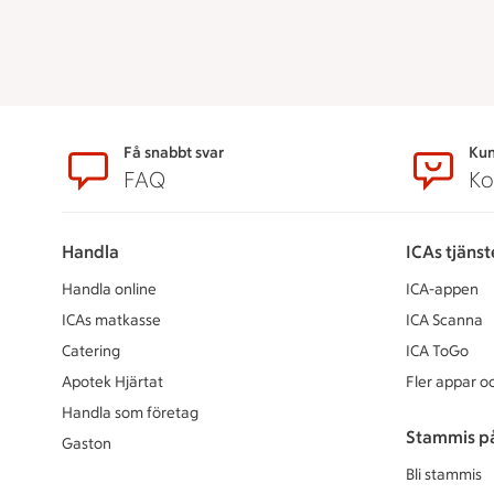
Sidfot
Få snabbt svar
Kun
FAQ
Ko
Handla
ICAs tjänst
Handla online
ICA-appen
ICAs matkasse
ICA Scanna
Catering
ICA ToGo
Apotek Hjärtat
Fler appar oc
Handla som företag
Stammis p
Gaston
Bli stammis