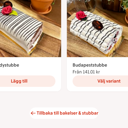
adystubbe
Budapeststubbe
131.54 kronor
Från 141.01 kr
Från 141.01 k
Lägg till
Välj variant
Tillbaka till bakelser & stubbar