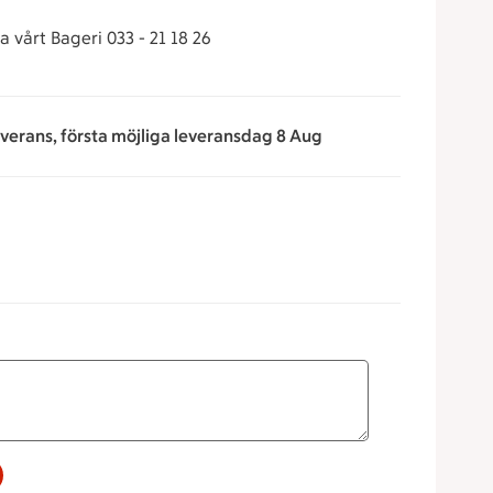
 vårt Bageri 033 - 21 18 26
everans, första möjliga leveransdag 8 Aug
a för att minska eller öka värdet, eller ange ett värde manue