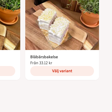
Blåbärsbakelse
ronor
Från 33.12 kr
Från 33.12 kronor
Välj variant