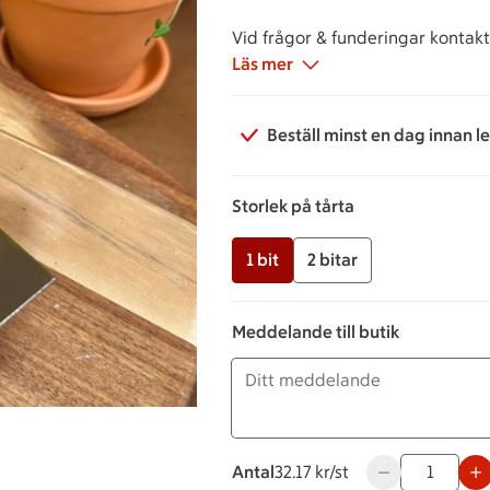
Vid frågor & funderingar kontakta
Läs mer
Beställ minst en dag innan l
Storlek på tårta
1 bit
2 bitar
Meddelande till butik
Antal
32.17 kronor styck
32.17 kr/st
Använd knapparn