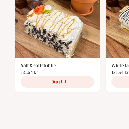
Salt & söttstubbe
White l
131.54 kr
131.54 kronor
131.54 kr
Lägg till