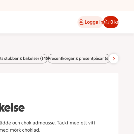
Logga in
0 kr
s stubbar & bakelser (14)
Presentkorgar & presentpåsar (6)
Tillbehör (10
kelse
ädde och chokladmousse. Täckt med ett vitt
 med mörk choklad.