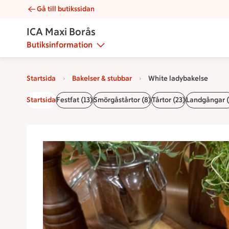
Gå till butikssidan
White ladybakelse | Catering ICA Maxi Borås
ICA Maxi Borås
Butiksinformation
Startsida
Bakelser & stubbar
White ladybakelse
Startsida
Festfat (13)
Smörgåstårtor (8)
Tårtor (23)
Landgångar (