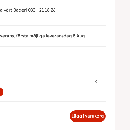
 vårt Bageri 033 - 21 18 26
everans, första möjliga leveransdag 8 Aug
na för att minska eller öka värdet, eller ange ett värde manu
 Söttstubbe, 131.54 kronor
Lägg i varukorg