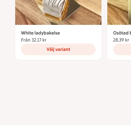
White ladybakelse
Osötad 
Från 32.17 kr
Från 32.17 kronor
28.39 kr
Välj variant