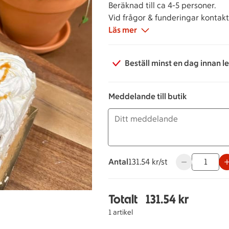
Beräknad till ca 4-5 personer.
Vid frågor & funderingar kontakta
Läs mer
Beställ minst en dag innan l
Meddelande till butik
Antal
131.54 kronor styck
131.54 kr/st
Använd knappar
Totalt
131.54 kr
Totalt 1 stycken Salt &
1 artikel