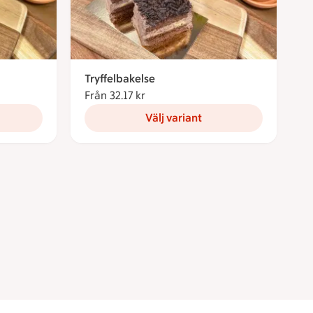
Tryffelbakelse
or
Från 32.17 kr
Från 32.17 kronor
Välj variant