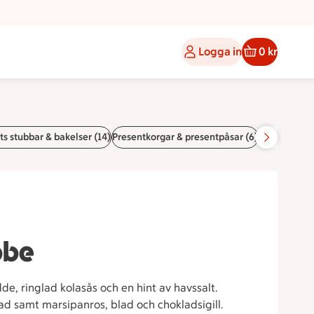
Logga in
0 kr
s stubbar & bakelser (14)
Presentkorgar & presentpåsar (6)
Tillbehör (10
bbe
de, ringlad kolasås och en hint av havssalt.
d samt marsipanros, blad och chokladsigill.