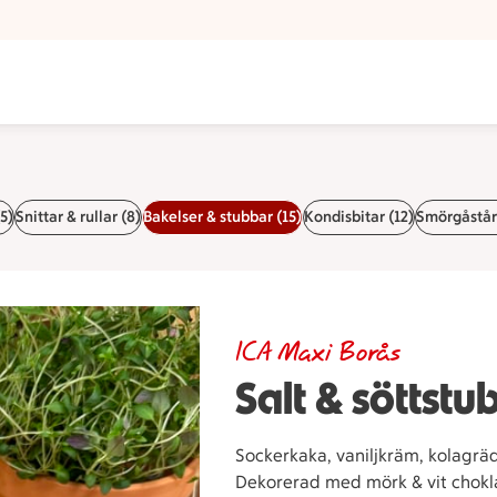
5)
Snittar & rullar (8)
Bakelser & stubbar (15)
Kondisbitar (12)
Smörgåstårt
ICA Maxi Borås
Salt & söttstu
Sockerkaka, vaniljkräm, kolagräd
Dekorerad med mörk & vit chokla