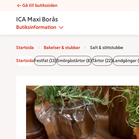
Gå till butikssidan
Salt & söttstubbe | Catering ICA Maxi Borås
ICA Maxi Borås
Butiksinformation
Startsida
Bakelser & stubbar
Salt & söttstubbe
Startsida
Festfat (13)
Smörgåstårtor (8)
Tårtor (22)
Landgångar (