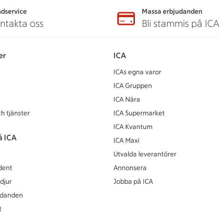
dservice
Massa erbjudanden
ntakta oss
Bli stammis på IC
er
ICA
ICAs egna varor
ICA Gruppen
ICA Nära
h tjänster
ICA Supermarket
ICA Kvantum
å ICA
ICA Maxi
Utvalda leverantörer
dent
Annonsera
djur
Jobba på ICA
udanden
t