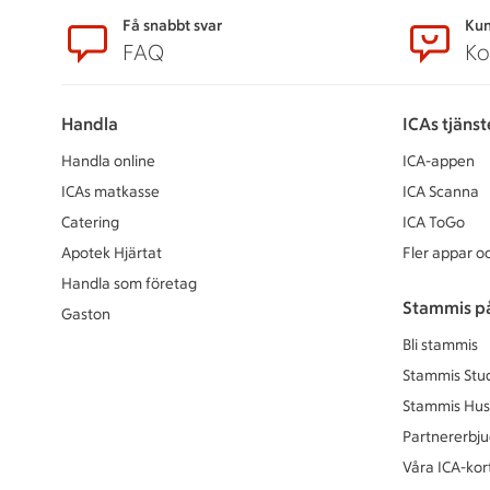
Sidfot
Få snabbt svar
Kun
FAQ
Ko
Handla
ICAs tjänst
Handla online
ICA-appen
ICAs matkasse
ICA Scanna
Catering
ICA ToGo
Apotek Hjärtat
Fler appar oc
Handla som företag
Stammis p
Gaston
Bli stammis
Stammis Stu
Stammis Hus
Partnererbj
Våra ICA-kor