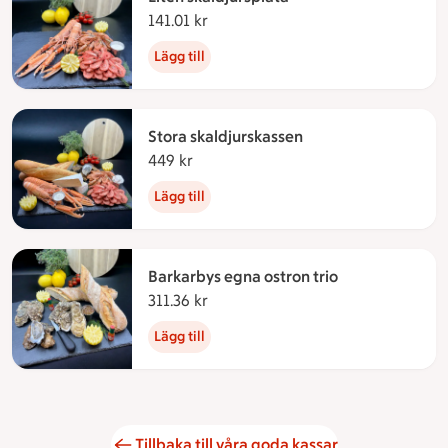
141.01 kr
141.01 kronor
Lägg till
Stora skaldjurskassen
449 kr
449 kronor
Lägg till
Barkarbys egna ostron trio
311.36 kr
311.36 kronor
Lägg till
Tillbaka till våra goda kassar