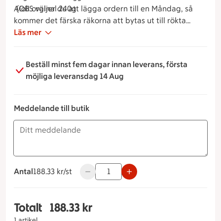
Aioli orginal 240g
(OBS väljer du att lägga ordern till en Måndag, så
kommer det färska räkorna att bytas ut till rökta
räkor)
Läs mer
Beställ minst fem dagar innan leverans, första
möjliga leveransdag 14 Aug
Meddelande till butik
Antal
188.33 kronor styck
188.33 kr/st
Använd knapparna för att minska eller ö
Totalt
188.33 kr
Totalt 1 stycken Räkkassen, 188.33 kronor
1 artikel