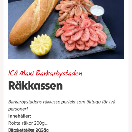
ICA Maxi Barkarbystaden
Räkkassen
Barkarbystadens räkkasse perfekt som tilltugg för två
personer!
Innehåller:
Rökta räkor 200g
Färska räkor 200g
Baguette halv 125g