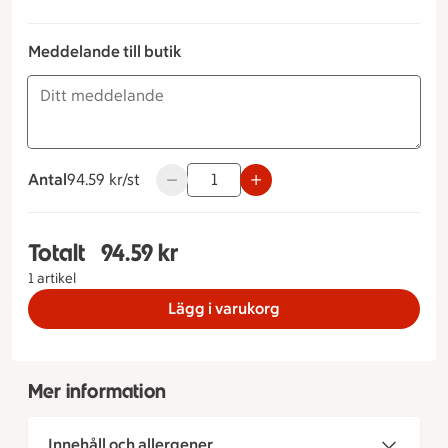
Meddelande till butik
Antal
94.59 kronor styck
94.59 kr/st
Använd knapparna för att minska eller ök
Totalt
94.59 kr
Totalt 1 stycken Caesarsallad Kyckling, 94.59 kr
1 artikel
Lägg i varukorg
Mer information
Innehåll och allergener