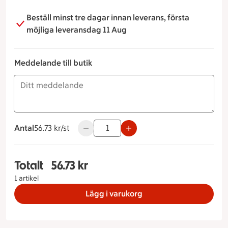
Beställ minst tre dagar innan leverans, första
möjliga leveransdag 11 Aug
Meddelande till butik
Antal
56.73 kronor styck
56.73 kr/st
Använd knapparna för att minska eller ök
Totalt
56.73 kr
Totalt 1 stycken Valnötslevain, 56.73 kronor
1 artikel
Lägg i varukorg