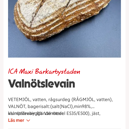
ICA Maxi Barkarbystaden
Valnötslevain
VETEMJÖL, vatten, rågsurdeg (RÅGMJÖL, vatten),
VALNÖT, bagerisalt:(salt(NaCl),min98%,
klumpförebyggande medel E535/E500), jäst,
valnötslevain 8% Valnötter.
KORNMALTMJÖL, Mjölbehandlingsmedel (E300).
Läs mer