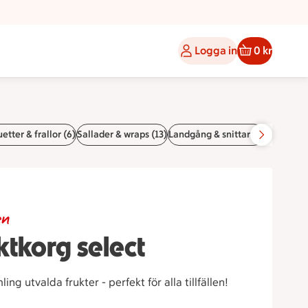
Logga in
0 kr
etter & frallor (6)
Sallader & wraps (13)
Landgång & snittar (4)
Pajer (3)
M
en
ktkorg select
g utvalda frukter - perfekt för alla tillfällen!