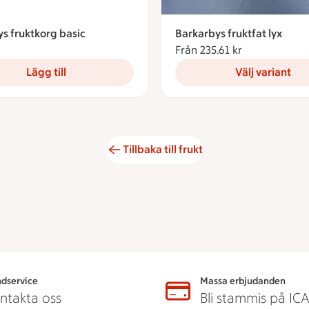
s fruktkorg basic
Barkarbys fruktfat lyx
9 kronor
Från 235.61 kr
Från 235.61 k
Lägg till
Välj variant
Tillbaka till frukt
dservice
Massa erbjudanden
ntakta oss
Bli stammis på IC