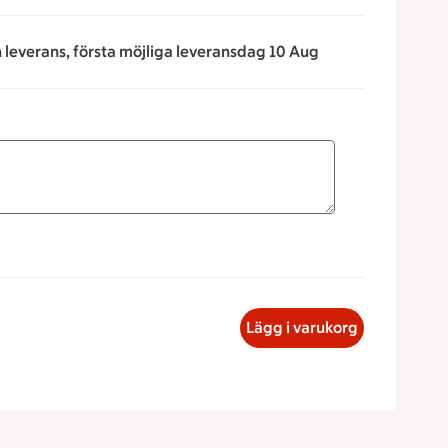
n leverans, första möjliga leveransdag 10 Aug
 för att minska eller öka värdet, eller ange ett värde manuel
rbys Fruktkorg Select, 199 kronor
Lägg i varukorg