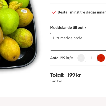
Beställ minst tre dagar inna
Meddelande till butik
Antal
199 kronor styck
199 kr/st
Använd knapparna
Totalt
199 kr
Totalt 1 stycken Barka
1 artikel