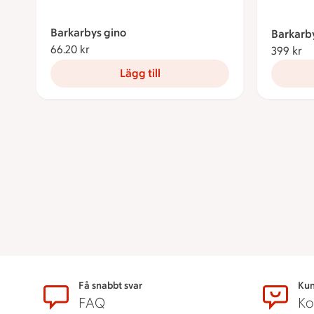
Barkarbys gino
Barkarby
66.20 kr
66.20 kronor
399 kr
39
Lägg till
Sidfot
Få snabbt svar
Kun
FAQ
Ko