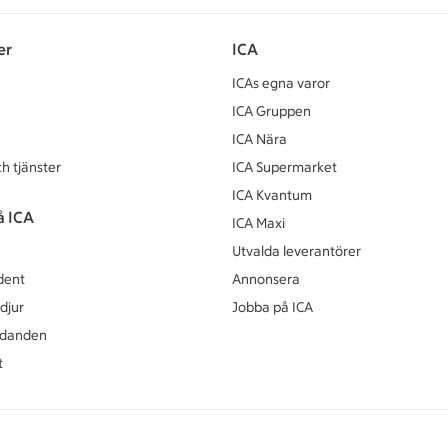
er
ICA
ICAs egna varor
ICA Gruppen
ICA Nära
h tjänster
ICA Supermarket
ICA Kvantum
å ICA
ICA Maxi
Utvalda leverantörer
dent
Annonsera
djur
Jobba på ICA
udanden
t