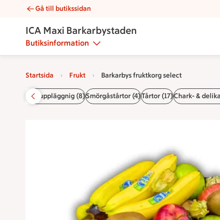
Gå till butikssidan
Barkarbys fruktkorg select | Catering ICA Maxi Barkarbystade
ICA Maxi Barkarbystaden
Butiksinformation
Startsida
Frukt
Barkarbys fruktkorg select
)
Buffér utan uppläggnig (8)
Smörgåstårtor (4)
Tårtor (17)
Chark- & delika