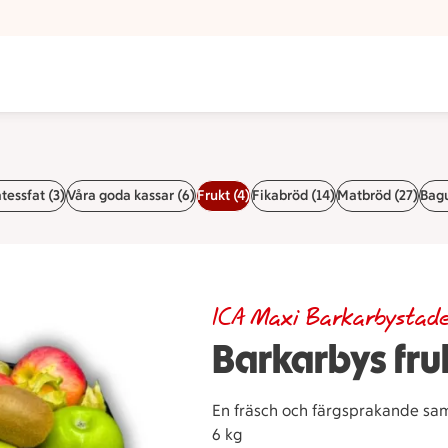
n
tessfat (3)
Våra goda kassar (6)
Frukt (4)
Fikabröd (14)
Matbröd (27)
Bagu
ICA Maxi Barkarbystad
Barkarbys fru
En fräsch och färgsprakande samlin
6 kg