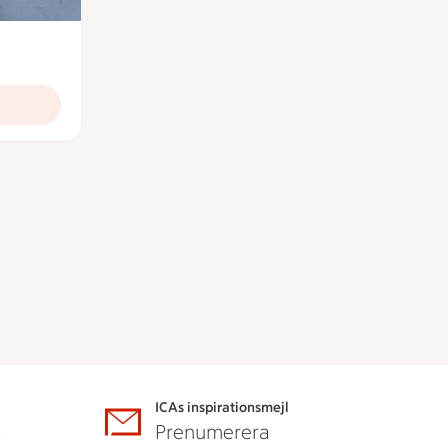
ronor
ICAs inspirationsmejl
A
Prenumerera