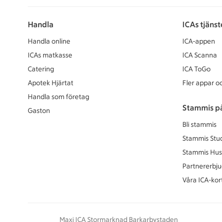
Handla
ICAs tjänst
Handla online
ICA-appen
ICAs matkasse
ICA Scanna
Catering
ICA ToGo
Apotek Hjärtat
Fler appar oc
Handla som företag
Stammis p
Gaston
Bli stammis
Stammis Stu
Stammis Hus
Partnererbj
Våra ICA-kor
Maxi ICA Stormarknad Barkarbystaden