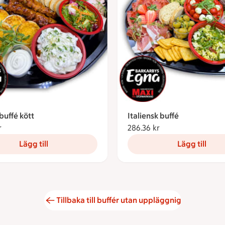
 buffé kött
Italiensk buffé
r
286.36 kronor
286.36 kr
286.36 kronor
Lägg till
Lägg till
Tillbaka till buffér utan uppläggnig