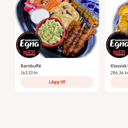
Barnbuffé
Klassisk
163.33 kr
163.33 kronor
286.36 k
Lägg till