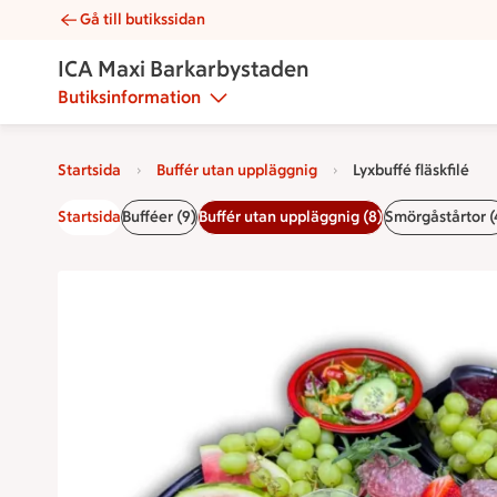
Gå till butikssidan
Lyxbuffé fläskfilé | Catering ICA Maxi Barkarbystaden
ICA Maxi Barkarbystaden
Butiksinformation
Startsida
Buffér utan uppläggnig
Lyxbuffé fläskfilé
Startsida
Bufféer (9)
Buffér utan uppläggnig (8)
Smörgåstårtor (