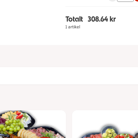
Totalt
308.64 kr
Totalt 1 stycken Lyxbuf
1 artikel