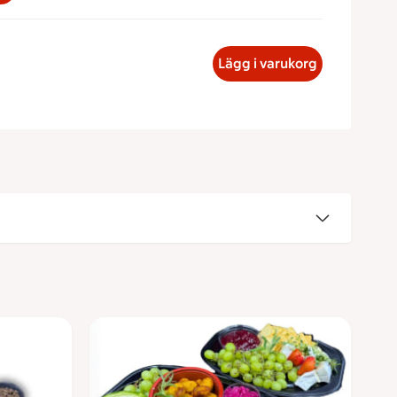
fé fläskfilé, 308.64 kronor
Lägg i varukorg