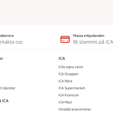
dservice
Massa erbjudanden
ntakta oss
Bli stammis på IC
er
ICA
ICAs egna varor
ICA Gruppen
ICA Nära
h tjänster
ICA Supermarket
ICA Kvantum
å ICA
ICA Maxi
Utvalda leverantörer