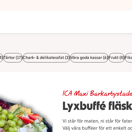
4)
Tårtor (17)
Chark- & delikatessfat (3)
Våra goda kassar (6)
Frukt (4)
Fik
ICA Maxi Barkarbystad
Lyxbuffé fläsk
Vi står för maten, ni står för fate
Välj våra bufféer för ett enkelt o