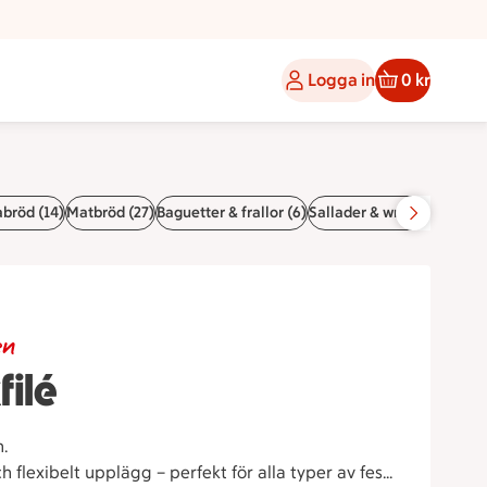
Logga in
0 kr
abröd (14)
Matbröd (27)
Baguetter & frallor (6)
Sallader & wraps (13)
Land
en
filé
n.
ch flexibelt upplägg – perfekt för alla typer av fest