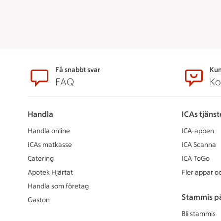
Sidfot
Få snabbt svar
Kun
FAQ
Ko
Handla
ICAs tjänst
Handla online
ICA-appen
ICAs matkasse
ICA Scanna
Catering
ICA ToGo
Apotek Hjärtat
Fler appar oc
Handla som företag
Stammis p
Gaston
Bli stammis