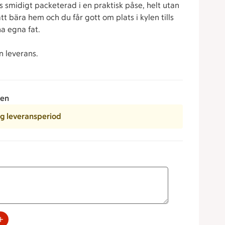
smidigt packeterad i en praktisk påse, helt utan
tt bära hem och du får gott om plats i kylen tills
a egna fat.
n leverans.
ken
ig leveransperiod
vor & hallonmarmelad)
r, romanticatomater & jordgubbar
rna för att minska eller öka värdet, eller ange ett värde man